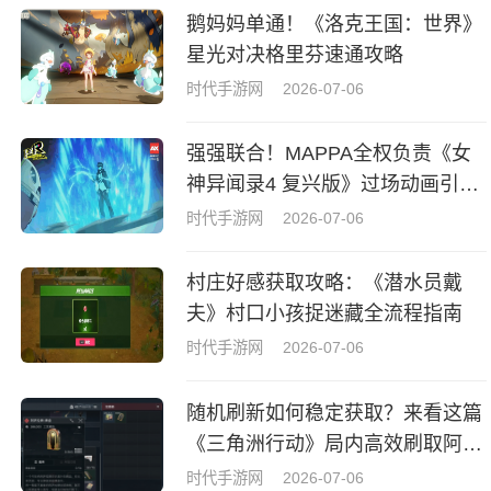
鹅妈妈单通！《洛克王国：世界》
星光对决格里芬速通攻略
时代手游网
2026-07-06
强强联合！MAPPA全权负责《女
神异闻录4 复兴版》过场动画引热
议
时代手游网
2026-07-06
村庄好感获取攻略：《潜水员戴
夫》村口小孩捉迷藏全流程指南
时代手游网
2026-07-06
随机刷新如何稳定获取？来看这篇
《三角洲行动》局内高效刷取阿萨
拉牌盒指南
时代手游网
2026-07-06