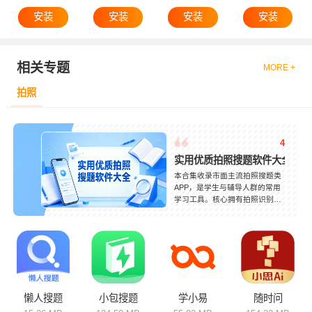
安装
安装
安装
安装
相关专题
MORE +
拍照
4
实用优质拍照搜题软件大全
本合集收录市面主流拍照搜题类
APP，是学生与辅导人群的常用
学习工具。核心拥有拍照识别、
智能解题、步骤解析、考点梳理
和视频讲解等功能。软件定位各
有不同，综合款覆盖全学科习题
解答，专项款侧重理科难题、外
语翻译、作文指导等方向。题库
持续更新，贴合教材与考试大
纲，识别准确率高。支持离线使
用、学习记录保存，适配日常写
懒人搜题
小包搜题
学小易
随时问
作业、考前刷题等场景。按需选