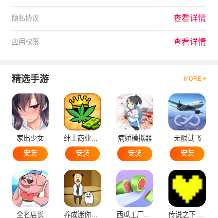
查看详情
隐私协议
查看详情
应用权限
精选手游
MORE +
家出少女
绅士商业策略
病娇模拟器
无限试飞
安装
安装
安装
安装
全名店长
养成迷你大叔
西瓜工厂大亨
传说之下黄魂