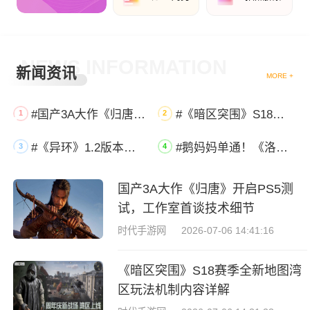
NEWS INFORMATION
新闻资讯
MORE +
#国产3A大作《归唐》开启PS5测试，工作室首谈技术细节#
#《暗区突围》S18赛季全新地图湾区玩法机制内容详解#
1
2
#《异环》1.2版本最全抽卡资源环石方斯汇总#
#鹅妈妈单通！《洛克王国：世界》星光对决格里芬速通攻略#
3
4
国产3A大作《归唐》开启PS5测
试，工作室首谈技术细节
时代手游网
2026-07-06 14:41:16
《暗区突围》S18赛季全新地图湾
区玩法机制内容详解