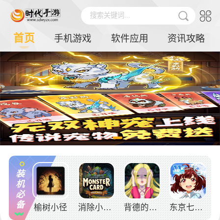
搜索关键词...
首页
手机游戏
软件应用
资讯攻略
装
机
必
备
榆树小径
消除小怪牌
背德的长发公主
东京七姐妹