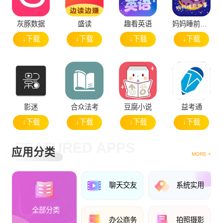
灰豚数据
盛读
趣看英语
妈妈睡前故事
↓下载
↓下载
↓下载
↓下载
影迷
合众法考
豆腐小说
益考通
↓下载
↓下载
↓下载
↓下载
FEATURED APPS
应用分类
MORE +
聊天交友
系统实用
全部分类
办公商务
拍照摄影