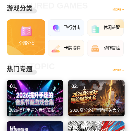
FEATURED GAMES
游戏分类
MORE +
飞行射击
休闲益智
全部分类
卡牌博弈
动作冒险
HOT TOPIC
热门专题
MORE +
01.
02.
2026提升手速的音乐节奏游戏合集
2026高分必玩冒险闯关大全
03.
04.