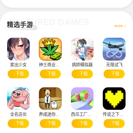
FEATURED GAMES
精选手游
MORE +
家出少女
绅士商业策略
病娇模拟器
无限试飞
↓下载
↓下载
↓下载
↓下载
全名店长
养成迷你大叔
西瓜工厂大亨
传说之下黄魂
↓下载
↓下载
↓下载
↓下载