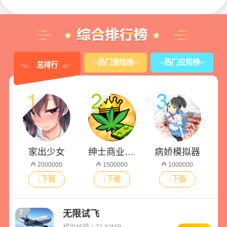
热门游戏榜
热门应用榜
总排行
家出少女
绅士商业策略
病娇模拟器
2000000
1500000
1000000
↓下载
↓下载
↓下载
无限试飞
7