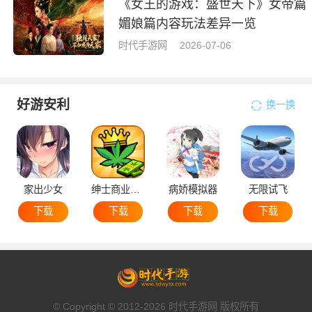
《女王的游戏：盛世天下》女帝篇
媚娘篇内容玩法差异一览
时代手游网
2026-07-06
好游安利
换一换
家出少女
绅士商业策略
病娇模拟器
无限试飞
下载
下载
下载
下载
© Copyright © 2012-2026 时代手游网 版权所有