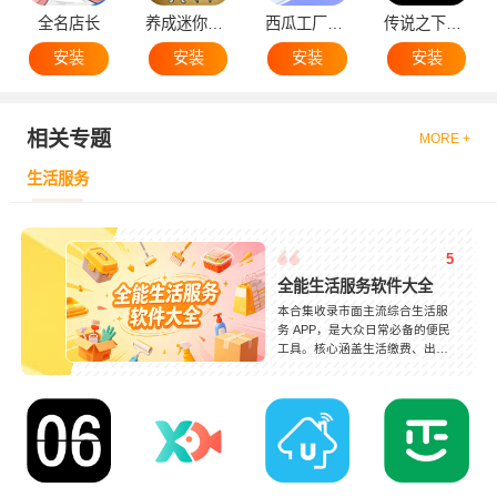
全名店长
养成迷你大叔
西瓜工厂大亨
传说之下黄魂
安装
安装
安装
安装
相关专题
MORE +
生活服务
5
全能生活服务软件大全
本合集收录市面主流综合生活服
务 APP，是大众日常必备的便民
工具。核心涵盖生活缴费、出行
打车、外卖购物、票务预订、家
政维修和便民资讯等刚需功能。
各软件定位清晰，综合类覆盖全
场景生活服务，专项类主打单一
便民功能，轻量化高效好用。服
务资源丰富、更新及时，适配居
家生活、同城办事和日常消费等