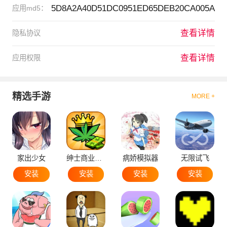
5D8A2A40D51DC0951ED65DEB20CA005A
应用md5：
查看详情
隐私协议
查看详情
应用权限
精选手游
MORE +
家出少女
绅士商业策略
病娇模拟器
无限试飞
安装
安装
安装
安装