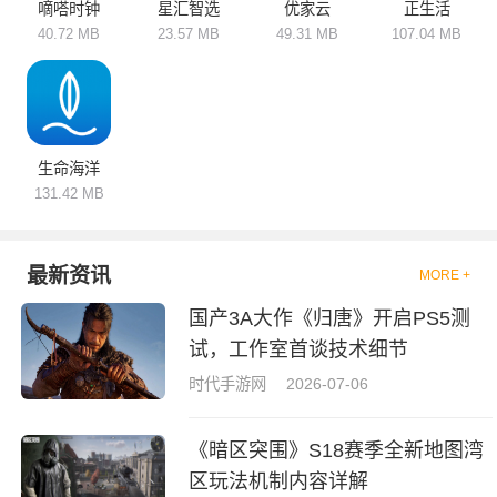
各类场景。按需选用对应软件，
嘀嗒时钟
星汇智选
优家云
正生活
整合各类生活服务渠道，简化日
40.72 MB
23.57 MB
49.31 MB
107.04 MB
常办事流程，省时省力、便捷高
效，全方位满足用户日常生活化
需求。
生命海洋
131.42 MB
最新资讯
MORE +
国产3A大作《归唐》开启PS5测
试，工作室首谈技术细节
时代手游网
2026-07-06
《暗区突围》S18赛季全新地图湾
区玩法机制内容详解