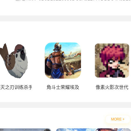
鬼灭之刃训练杀手
角斗士荣耀埃及
像素火影次世代
MORE +