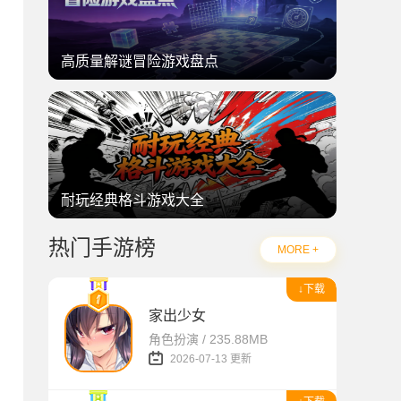
高质量解谜冒险游戏盘点
耐玩经典格斗游戏大全
热门手游榜
MORE +
↓下载
家出少女
角色扮演 / 235.88MB
2026-07-13 更新