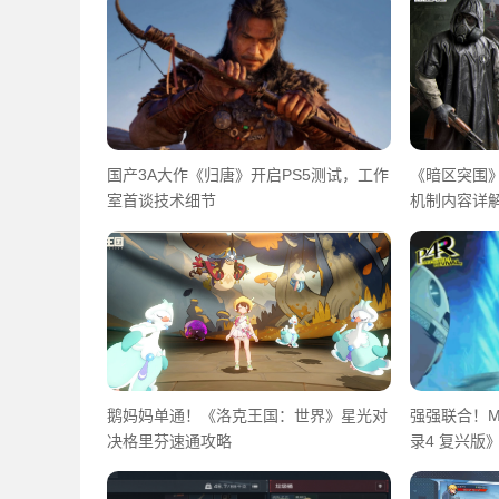
国产3A大作《归唐》开启PS5测试，工作
《暗区突围》
室首谈技术细节
机制内容详
鹅妈妈单通！《洛克王国：世界》星光对
强强联合！M
决格里芬速通攻略
录4 复兴版