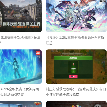
S18赛季全新地图湾区玩法
《异环》1.2版本最全抽卡资源环石方斯
解
汇总
APPA全权负责《女神异闻
村庄好感获取攻略：《潜水员戴夫》村口
》过场动画引热议
小孩捉迷藏全流程指南