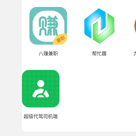
八赚兼职
帮忙趣
超级代驾司机端