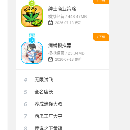
↓下载
绅士商业策略
模拟经营 / 448.47MB
2026-07-13 更新
↓下载
病娇模拟器
模拟经营 / 23.34MB
2026-07-13 更新
4
无限试飞
5
全名店长
6
养成迷你大叔
7
西瓜工厂大亨
8
传说之下黄魂