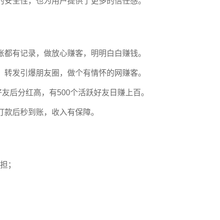
的安全性，也为用户提供了更多的信任感。
账都有记录，做放心赚客，明明白白赚钱。
，转发引爆朋友圈，做个有情怀的网赚客。
好友后分红高，有500个活跃好友日赚上百。
打款后秒到账，收入有保障。
担；