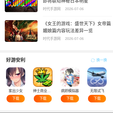
即将联动神秘日本明星
时代手游网
2026-07-06
《女王的游戏：盛世天下》女帝篇
媚娘篇内容玩法差异一览
时代手游网
2026-07-06
好游安利
换一换
家出少女
绅士商业策略
病娇模拟器
无限试飞
下载
下载
下载
下载