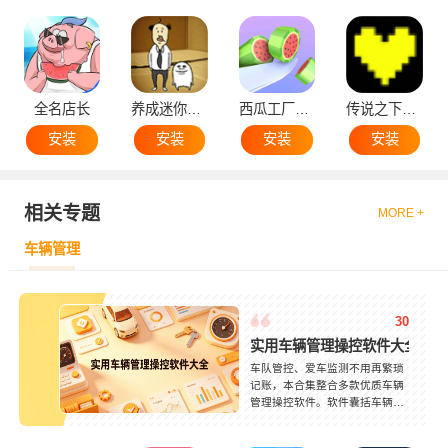
全名店长
养成迷你大叔
西瓜工厂大亨
传说之下黄魂
安装
安装
安装
安装
相关专题
MORE +
车辆管理
30
实用车辆管理操控软件大全
车队管控、爱车监测不用再繁琐
记账，本合集整合多款优质车辆
管理操控软件。软件囊括车辆定
位追踪、油耗统计、维保提醒、
违章查询、里程记录等功能，私