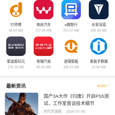
家车主、中小企业车队都能适
配。远程车况实时查看，车辆异
常及时预警，一键规划维保周
期，避免漏保抛锚。多款软件各
有优势，有的侧重个人用车车况
管理，有的偏向规模化车队调度
叮师傅
埃尚汽车
e路智行
长安深蓝
管控。线上汇总用车数据，自动
44.54 MB
157.04 MB
253.57 MB
306.89 MB
生成报表，告别手工台账，高效
管控用车成本，随时随地掌握车
辆动态。
星途星纪元
奇瑞汽金
途强智能
爱扳手数据
276.28 MB
80.06 MB
308.22 MB
18.94 MB
最新资讯
MORE +
国产3A大作《归唐》开启PS5测
试，工作室首谈技术细节
时代手游网
2026-07-06