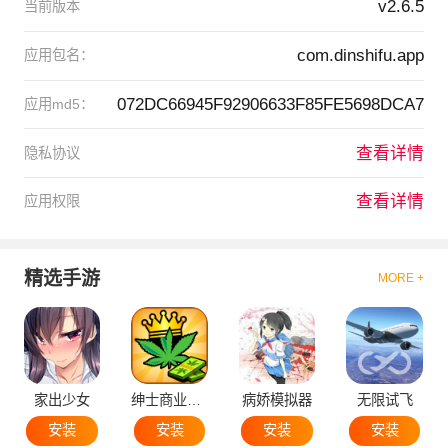
v2.6.5
当前版本
com.dinshifu.app
应用包名：
072DC66945F92906633F85FE5698DCA7
应用md5：
查看详情
隐私协议
查看详情
应用权限
精选手游
MORE +
家出少女
绅士商业策略
病娇模拟器
无限试飞
安装
安装
安装
安装