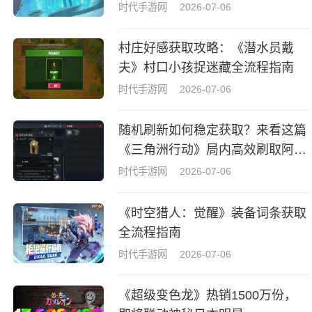
议
时代手游网
2026-07-06
村庄好感获取攻略：《潜水员戴
夫》村口小孩捉迷藏全流程指南
时代手游网
2026-07-06
随机刷新如何稳定获取？来看这篇
《三角洲行动》局内高效刷取阿萨
拉牌盒指南
时代手游网
2026-07-06
《时空猎人：觉醒》装备词条获取
全流程指南
时代手游网
2026-07-06
《超级变色龙》热销1500万份，