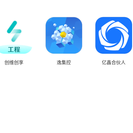
创维创享
逸集控
亿鑫合伙人