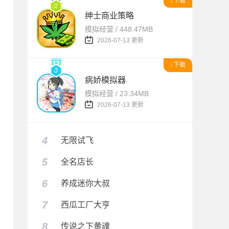
↓下载
绅士商业策略
模拟经营 / 448.47MB
2026-07-13 更新
↓下载
病娇模拟器
模拟经营 / 23.34MB
2026-07-13 更新
4
无限试飞
5
全名店长
6
养成迷你大叔
7
西瓜工厂大亨
8
传说之下黄魂