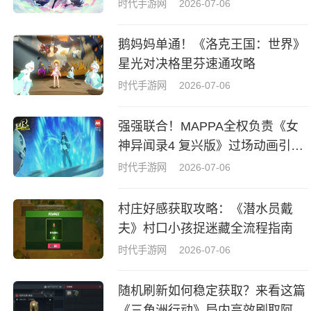
时代手游网
2026-07-06
鹅妈妈单通！《洛克王国：世界》
星光对决格里芬速通攻略
时代手游网
2026-07-06
强强联合！MAPPA全权负责《女
神异闻录4 复兴版》过场动画引热
议
时代手游网
2026-07-06
村庄好感获取攻略：《潜水员戴
夫》村口小孩捉迷藏全流程指南
时代手游网
2026-07-06
随机刷新如何稳定获取？来看这篇
《三角洲行动》局内高效刷取阿萨