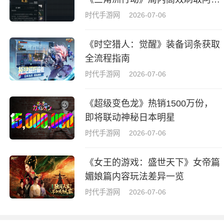
拉牌盒指南
时代手游网
2026-07-06
《时空猎人：觉醒》装备词条获取
全流程指南
时代手游网
2026-07-06
《超级变色龙》热销1500万份，
即将联动神秘日本明星
时代手游网
2026-07-06
《女王的游戏：盛世天下》女帝篇
媚娘篇内容玩法差异一览
时代手游网
2026-07-06