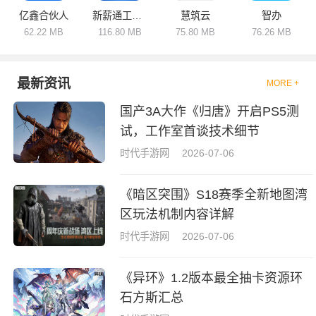
亿鑫合伙人
新薪通工人端
慧筑云
智办
62.22 MB
116.80 MB
75.80 MB
76.26 MB
最新资讯
MORE +
国产3A大作《归唐》开启PS5测
试，工作室首谈技术细节
时代手游网
2026-07-06
《暗区突围》S18赛季全新地图湾
区玩法机制内容详解
时代手游网
2026-07-06
《异环》1.2版本最全抽卡资源环
石方斯汇总