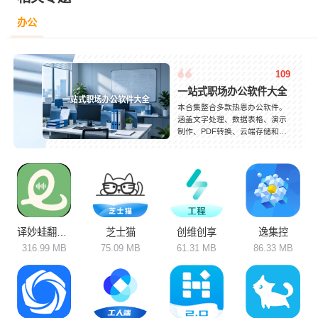
办公
109
一站式职场办公软件大全
本合集整合多款热恩办公软件。
涵盖文字处理、数据表格、演示
制作、PDF转换、云端存储和线
上会议等全品类功能，适配职场
办公、学生作业和居家办公等多
种场景。部分软件自带海量模
板、格式一键转换和多人在线协
同编辑功能，大幅减少重复工
作。不同软件各有优势，有的主
打轻量化快速编辑，有的侧重团
队协作与文件管理。告别繁琐操
译妙蛙翻译官
芝士猫
创维创享
逸集控
作，借助各类实用工具简化工作
316.99 MB
75.09 MB
61.31 MB
86.33 MB
流程，随时随地处理办公事务，
轻松提升做事效率。