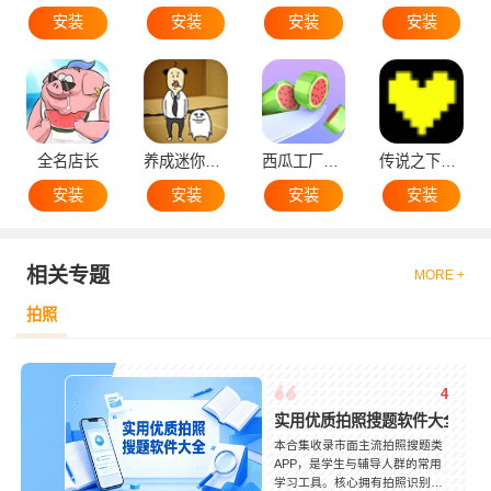
安装
安装
安装
安装
全名店长
养成迷你大叔
西瓜工厂大亨
传说之下黄魂
安装
安装
安装
安装
相关专题
MORE +
拍照
4
实用优质拍照搜题软件大全
本合集收录市面主流拍照搜题类
APP，是学生与辅导人群的常用
学习工具。核心拥有拍照识别、