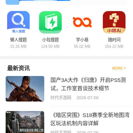
智能解题、步骤解析、考点梳理
和视频讲解等功能。软件定位各
有不同，综合款覆盖全学科习题
解答，专项款侧重理科难题、外
语翻译、作文指导等方向。题库
持续更新，贴合教材与考试大
纲，识别准确率高。支持离线使
用、学习记录保存，适配日常写
懒人搜题
小包搜题
学小易
随时问
作业、考前刷题等场景。按需选
15.26 MB
124.50 MB
55.02 MB
154.22 MB
用工具，快速解答疑难题目，查
漏补缺，全面提升学习效率。
最新资讯
MORE +
国产3A大作《归唐》开启PS5测
试，工作室首谈技术细节
时代手游网
2026-07-06
《暗区突围》S18赛季全新地图湾
区玩法机制内容详解
时代手游网
2026-07-06