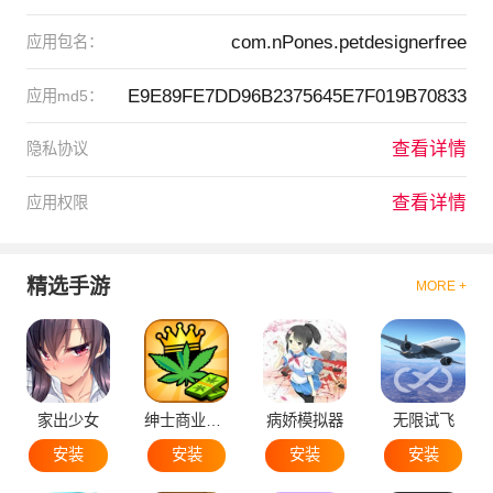
com.nPones.petdesignerfree
应用包名：
E9E89FE7DD96B2375645E7F019B70833
应用md5：
查看详情
隐私协议
查看详情
应用权限
精选手游
MORE +
家出少女
绅士商业策略
病娇模拟器
无限试飞
安装
安装
安装
安装