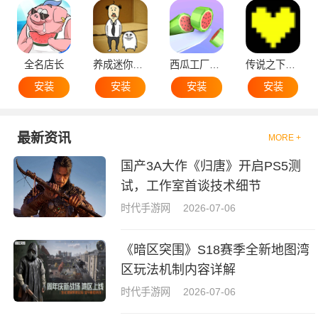
全名店长
养成迷你大叔
西瓜工厂大亨
传说之下黄魂
安装
安装
安装
安装
最新资讯
MORE +
国产3A大作《归唐》开启PS5测
试，工作室首谈技术细节
时代手游网
2026-07-06
《暗区突围》S18赛季全新地图湾
区玩法机制内容详解
时代手游网
2026-07-06