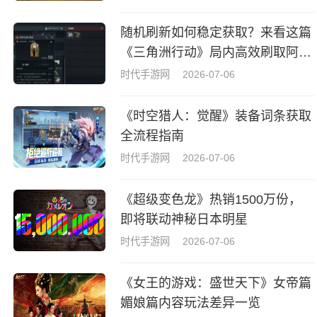
随机刷新如何稳定获取？来看这篇
《三角洲行动》局内高效刷取阿萨
拉牌盒指南
时代手游网
2026-07-06
《时空猎人：觉醒》装备词条获取
全流程指南
时代手游网
2026-07-06
《超级变色龙》热销1500万份，
即将联动神秘日本明星
时代手游网
2026-07-06
《女王的游戏：盛世天下》女帝篇
媚娘篇内容玩法差异一览