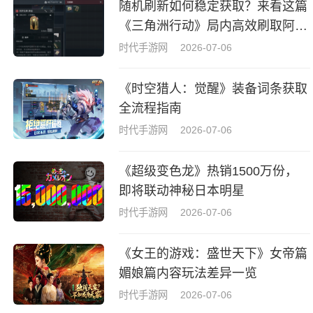
随机刷新如何稳定获取？来看这篇
《三角洲行动》局内高效刷取阿萨
拉牌盒指南
时代手游网
2026-07-06
《时空猎人：觉醒》装备词条获取
全流程指南
时代手游网
2026-07-06
《超级变色龙》热销1500万份，
即将联动神秘日本明星
时代手游网
2026-07-06
《女王的游戏：盛世天下》女帝篇
媚娘篇内容玩法差异一览
时代手游网
2026-07-06