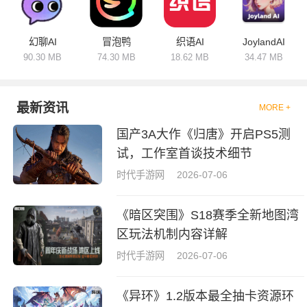
幻聊AI
冒泡鸭
织语AI
JoylandAI
90.30 MB
74.30 MB
18.62 MB
34.47 MB
最新资讯
MORE +
国产3A大作《归唐》开启PS5测
试，工作室首谈技术细节
时代手游网
2026-07-06
《暗区突围》S18赛季全新地图湾
区玩法机制内容详解
时代手游网
2026-07-06
《异环》1.2版本最全抽卡资源环