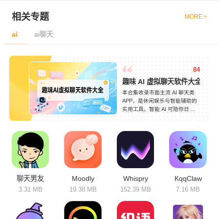
相关专题
MORE +
ai
ai聊天
84
趣味 AI 虚拟聊天软件大全
本合集收录市面主流 AI 聊天类
APP，是休闲娱乐与智能辅助的
实用工具。智能 AI 可陪你日常
闲聊、趣味互动，也能解答知识
疑问、出谋划策。支持文字对
话、情绪陪伴等多种玩法，对话
自然流畅，风格灵活多变。不同
软件各有特色，有的主打趣味人
设互动，有的专注知识问答、文
案创作，还有的擅长情绪疏导、
脑洞交流。操作简单，随时开启
聊天男友
Moodly
Whispry
KqqClaw
对话，不管是闲暇打发时间、寻
3.31 MB
19.38 MB
152.39 MB
7.16 MB
求创意灵感，还是学习解惑、舒
缓心情，都能轻松满足，体验智
能互动带来的全新乐趣。