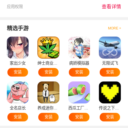
查看详情
应用权限
精选手游
MORE +
家出少女
绅士商业策略
病娇模拟器
无限试飞
安装
安装
安装
安装
全名店长
养成迷你大叔
西瓜工厂大亨
传说之下黄魂
安装
安装
安装
安装