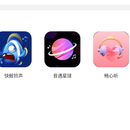
快鲸铃声
音遇星球
畅心听