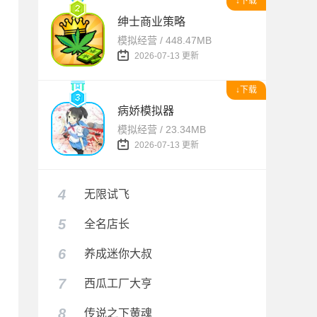
↓下载
绅士商业策略
模拟经营 / 448.47MB
2026-07-13 更新
↓下载
病娇模拟器
模拟经营 / 23.34MB
2026-07-13 更新
4
无限试飞
5
全名店长
6
养成迷你大叔
7
西瓜工厂大亨
8
传说之下黄魂