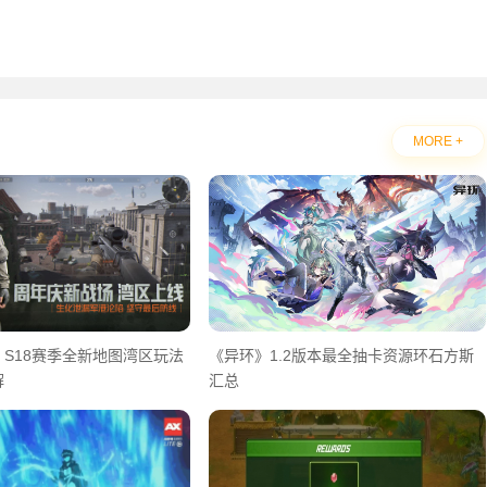
MORE +
S18赛季全新地图湾区玩法
《异环》1.2版本最全抽卡资源环石方斯
解
汇总