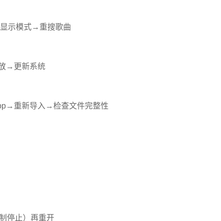
显示模式→重搜歌曲
播放→更新系统
App→重新导入→检查文件完整性
→强制停止）再重开