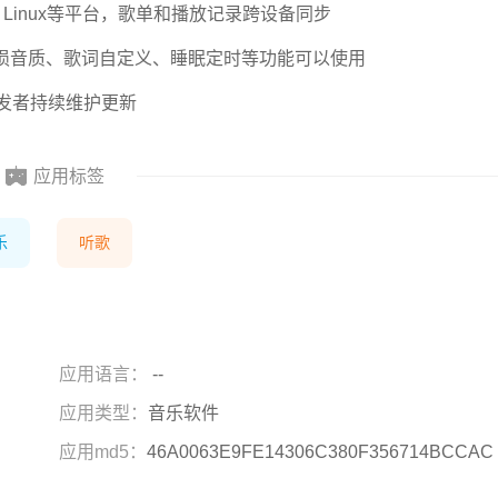
cOS、Linux等平台，歌单和播放记录跨设备同步
损音质、歌词自定义、睡眠定时等功能可以使用
开发者持续维护更新
应用标签
乐
听歌
应用语言：
--
应用类型：
音乐软件
应用md5：
46A0063E9FE14306C380F356714BCCAC