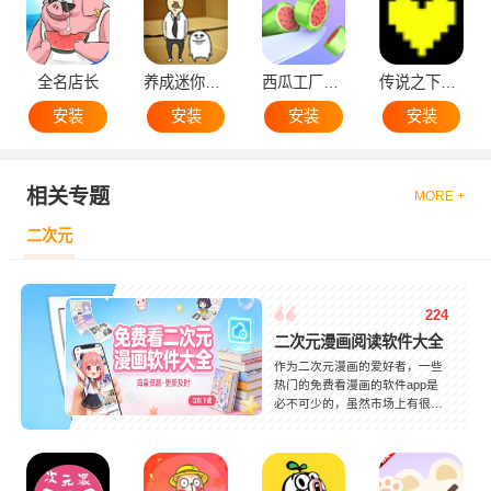
全名店长
养成迷你大叔
西瓜工厂大亨
传说之下黄魂
安装
安装
安装
安装
相关专题
MORE +
二次元
224
二次元漫画阅读软件大全
作为二次元漫画的爱好者，一些
热门的免费看漫画的软件app是
必不可少的，虽然市场上有很多
的二次元漫画阅读的软件应用，
但是很多应用因为资源限制，所
以并不是很全，用户需要不断去
切换app进行阅读。今天小编就