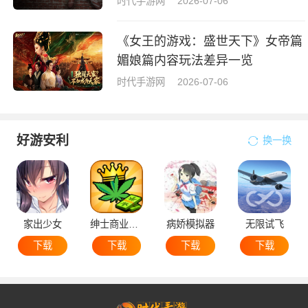
时代手游网
2026-07-06
《女王的游戏：盛世天下》女帝篇
媚娘篇内容玩法差异一览
时代手游网
2026-07-06
好游安利
换一换
家出少女
绅士商业策略
病娇模拟器
无限试飞
下载
下载
下载
下载