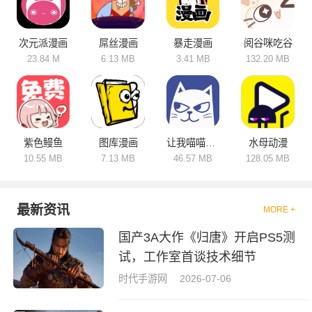
整理了一些可以让大家免费观看
海量二次元漫画的阅读软件
app，让大家能够轻轻松松找到
自己喜欢的漫画进行在线观看
次元派漫画
屌丝漫画
暴走漫画
阅谷咪吃谷
哦！
23.84 M
6.13 MB
3.41 MB
132.20 MB
紫色鳗鱼
图库漫画
让我喵喵漫画
水母动漫
10.55 MB
7.13 MB
46.57 MB
128.05 MB
最新资讯
MORE +
国产3A大作《归唐》开启PS5测
试，工作室首谈技术细节
时代手游网
2026-07-06