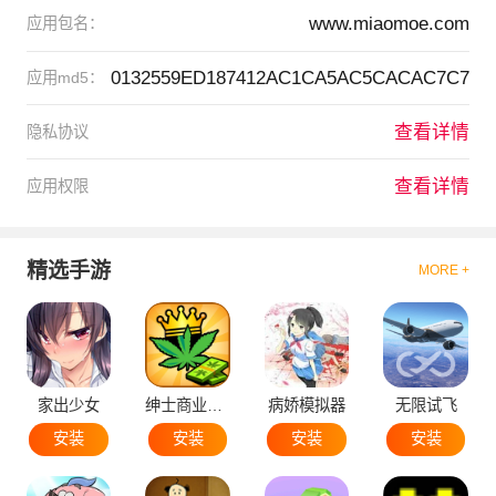
www.miaomoe.com
应用包名：
0132559ED187412AC1CA5AC5CACAC7C7
应用md5：
查看详情
隐私协议
查看详情
应用权限
精选手游
MORE +
家出少女
绅士商业策略
病娇模拟器
无限试飞
安装
安装
安装
安装