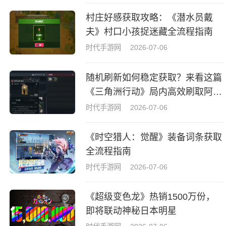
村庄好感获取攻略：《潜水员戴
夫》村口小孩捉迷藏全流程指南
时代手游网
2026-07-06
随机刷新如何稳定获取？来看这篇
《三角洲行动》局内高效刷取阿萨
拉牌盒指南
时代手游网
2026-07-06
《时空猎人：觉醒》装备词条获取
全流程指南
时代手游网
2026-07-06
《超级变色龙》热销1500万份，
即将联动神秘日本明星