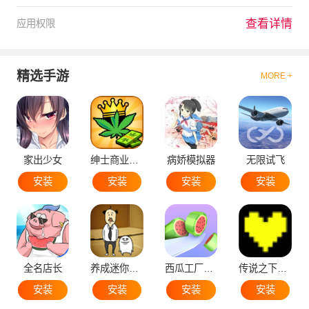
查看详情
应用权限
精选手游
MORE +
家出少女
绅士商业策略
病娇模拟器
无限试飞
安装
安装
安装
安装
全名店长
养成迷你大叔
西瓜工厂大亨
传说之下黄魂
安装
安装
安装
安装