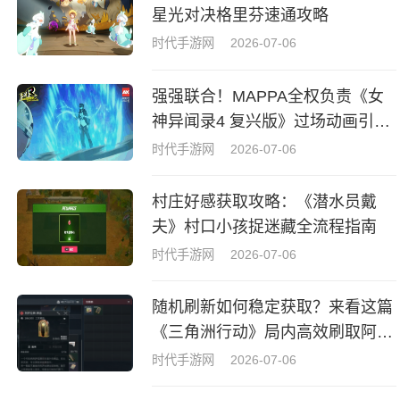
星光对决格里芬速通攻略
时代手游网
2026-07-06
强强联合！MAPPA全权负责《女
神异闻录4 复兴版》过场动画引热
议
时代手游网
2026-07-06
村庄好感获取攻略：《潜水员戴
夫》村口小孩捉迷藏全流程指南
时代手游网
2026-07-06
随机刷新如何稳定获取？来看这篇
《三角洲行动》局内高效刷取阿萨
拉牌盒指南
时代手游网
2026-07-06