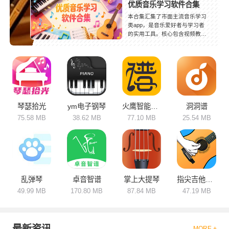
优质音乐学习软件合集
本合集汇集了市面主流音乐学习
类app，是音乐爱好者与学习者
的实用工具。核心包含视频教
学、曲谱查阅、节拍训练、智能
纠错和伴奏播放等功能，覆盖声
乐、各类乐器、音乐乐理等多个
领域。软件定位差异明显，轻量
化应用主打兴趣入门，操作简单
易上手；专业款软件配备系统课
程与进阶训练，满足深度学习需
求。依托线上教学模式打破场地
琴瑟拾光
ym电子钢琴
火鹰智能动态谱
洞洞谱
限制，合理规划学习进度，按需
75.58 MB
38.62 MB
77.10 MB
25.54 MB
选择软件，高效完成音乐学习与
技能提升。
乱弹琴
卓音智谱
掌上大提琴
指尖吉他模拟器
49.99 MB
170.80 MB
87.84 MB
47.19 MB
最新资讯
MORE +