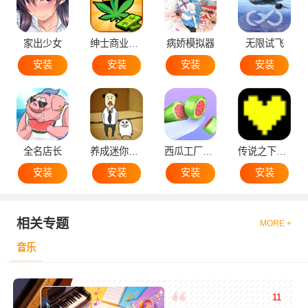
家出少女
绅士商业策略
病娇模拟器
无限试飞
安装
安装
安装
安装
全名店长
养成迷你大叔
西瓜工厂大亨
传说之下黄魂
安装
安装
安装
安装
相关专题
MORE +
音乐
11