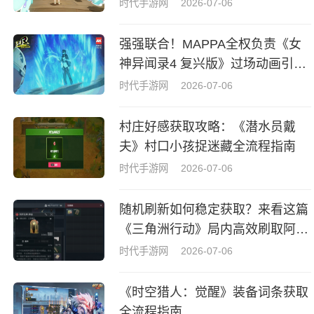
时代手游网
2026-07-06
强强联合！MAPPA全权负责《女
神异闻录4 复兴版》过场动画引热
议
时代手游网
2026-07-06
村庄好感获取攻略：《潜水员戴
夫》村口小孩捉迷藏全流程指南
时代手游网
2026-07-06
随机刷新如何稳定获取？来看这篇
《三角洲行动》局内高效刷取阿萨
拉牌盒指南
时代手游网
2026-07-06
《时空猎人：觉醒》装备词条获取
全流程指南