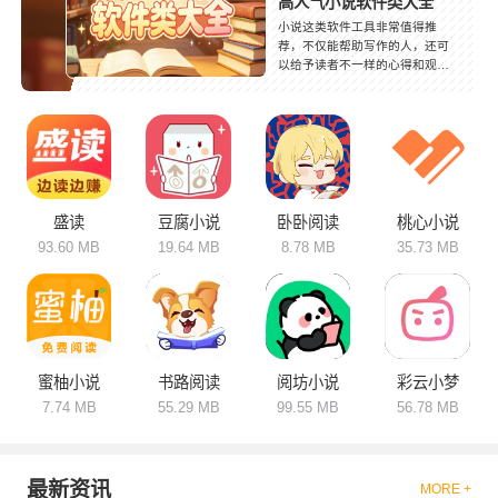
高人气小说软件类大全
小说这类软件工具非常值得推
荐，不仅能帮助写作的人，还可
以给予读者不一样的心得和观后
感，特别喜欢。小说还能够在读
者利用碎片化时间观看，读后还
可以发表评论，夸赞作者并且得
到回复，真是非常快乐的事情，
感兴趣的小伙伴们快下载阅读起
来吧！
盛读
豆腐小说
卧卧阅读
桃心小说
93.60 MB
19.64 MB
8.78 MB
35.73 MB
蜜柚小说
书路阅读
阅坊小说
彩云小梦
7.74 MB
55.29 MB
99.55 MB
56.78 MB
最新资讯
MORE +