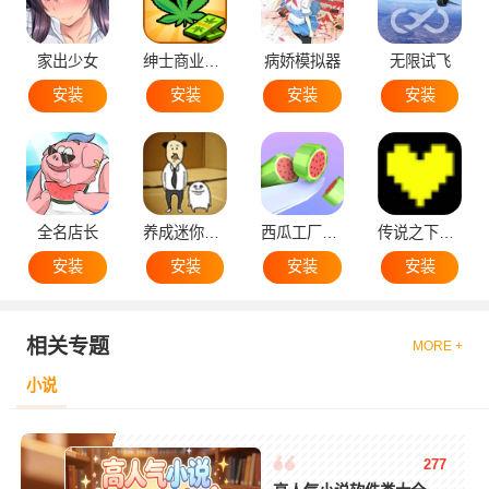
家出少女
绅士商业策略
病娇模拟器
无限试飞
安装
安装
安装
安装
全名店长
养成迷你大叔
西瓜工厂大亨
传说之下黄魂
安装
安装
安装
安装
相关专题
MORE +
小说
277