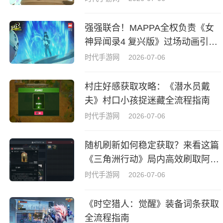
强强联合！MAPPA全权负责《女
神异闻录4 复兴版》过场动画引热
议
时代手游网
2026-07-06
村庄好感获取攻略：《潜水员戴
夫》村口小孩捉迷藏全流程指南
时代手游网
2026-07-06
随机刷新如何稳定获取？来看这篇
《三角洲行动》局内高效刷取阿萨
拉牌盒指南
时代手游网
2026-07-06
《时空猎人：觉醒》装备词条获取
全流程指南