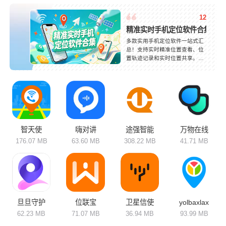
12
精准实时手机定位软件合集
多款实用手机定位软件一站式汇
总！支持实时精准位置查看、位
置轨迹记录和实时位置共享。适
合家长守护孩子、情侣互相守护
和家人出行互看位置，随时随地
掌握对方动态。设备离线也能记
录最后位置，手机遗失可快速定
位找回，大大提升找回概率。操
作简单、开启便捷，无需复杂设
置，一键绑定设备即可使用。部
分软件附带紧急求助、位置提醒
智天使
嗨对讲
途强智能
万物在线
和异地守护功能，全方位守护家
176.07 MB
63.60 MB
308.22 MB
41.71 MB
人出行安全，日常防护、设备防
盗都能用，给生活满满的安全
感。
旦旦守护
位联宝
卫星信使
yolbaxlax
62.23 MB
71.07 MB
36.94 MB
93.99 MB