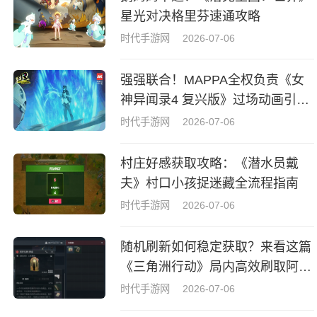
星光对决格里芬速通攻略
时代手游网
2026-07-06
强强联合！MAPPA全权负责《女
神异闻录4 复兴版》过场动画引热
议
时代手游网
2026-07-06
村庄好感获取攻略：《潜水员戴
夫》村口小孩捉迷藏全流程指南
时代手游网
2026-07-06
随机刷新如何稳定获取？来看这篇
《三角洲行动》局内高效刷取阿萨
拉牌盒指南
时代手游网
2026-07-06