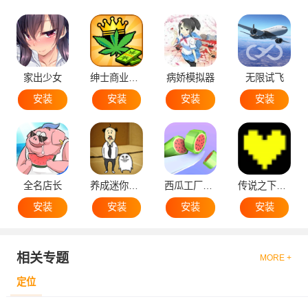
家出少女
绅士商业策略
病娇模拟器
无限试飞
安装
安装
安装
安装
全名店长
养成迷你大叔
西瓜工厂大亨
传说之下黄魂
安装
安装
安装
安装
相关专题
MORE +
定位