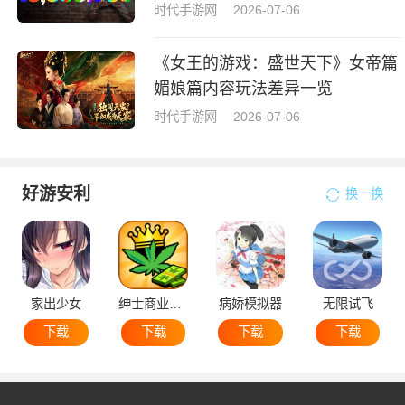
时代手游网
2026-07-06
《女王的游戏：盛世天下》女帝篇
媚娘篇内容玩法差异一览
时代手游网
2026-07-06
好游安利
换一换
家出少女
绅士商业策略
病娇模拟器
无限试飞
下载
下载
下载
下载