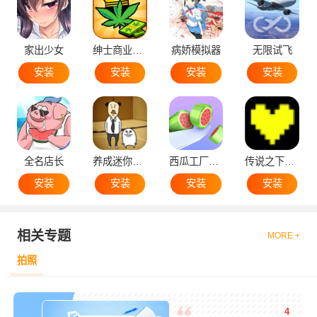
家出少女
绅士商业策略
病娇模拟器
无限试飞
安装
安装
安装
安装
全名店长
养成迷你大叔
西瓜工厂大亨
传说之下黄魂
安装
安装
安装
安装
相关专题
MORE +
拍照
4