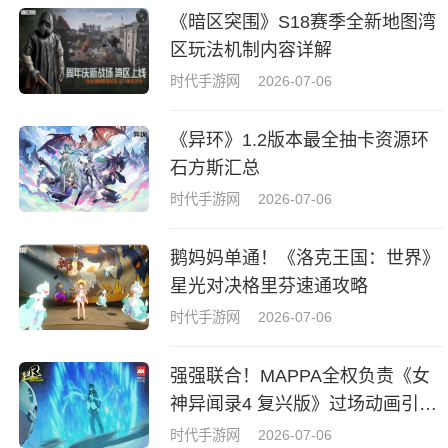
《暗区突围》S18赛季全新地图湾
区玩法机制内容详解
时代手游网
2026-07-06
《异环》1.2版本最全抽卡资源环
石方斯汇总
时代手游网
2026-07-06
鹅妈妈单通！《洛克王国：世界》
星光对决格里芬速通攻略
时代手游网
2026-07-06
强强联合！MAPPA全权负责《女
神异闻录4 复兴版》过场动画引热
议
时代手游网
2026-07-06