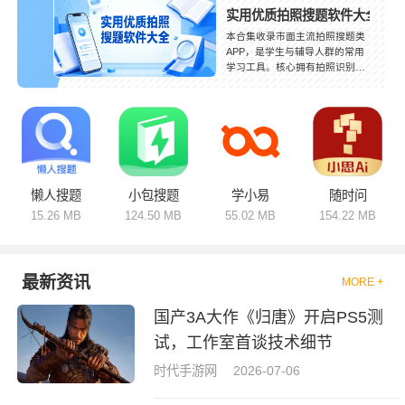
实用优质拍照搜题软件大全
本合集收录市面主流拍照搜题类
APP，是学生与辅导人群的常用
学习工具。核心拥有拍照识别、
智能解题、步骤解析、考点梳理
和视频讲解等功能。软件定位各
有不同，综合款覆盖全学科习题
解答，专项款侧重理科难题、外
语翻译、作文指导等方向。题库
持续更新，贴合教材与考试大
纲，识别准确率高。支持离线使
用、学习记录保存，适配日常写
懒人搜题
小包搜题
学小易
随时问
作业、考前刷题等场景。按需选
15.26 MB
124.50 MB
55.02 MB
154.22 MB
用工具，快速解答疑难题目，查
漏补缺，全面提升学习效率。
最新资讯
MORE +
国产3A大作《归唐》开启PS5测
试，工作室首谈技术细节
时代手游网
2026-07-06