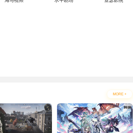
海马视频
水牛剧场
亚瑟影院
MORE +