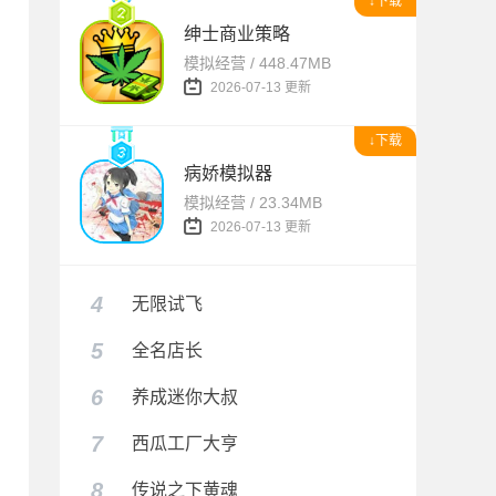
↓下载
绅士商业策略
模拟经营 / 448.47MB
2026-07-13 更新
↓下载
病娇模拟器
模拟经营 / 23.34MB
2026-07-13 更新
4
无限试飞
5
全名店长
6
养成迷你大叔
7
西瓜工厂大亨
8
传说之下黄魂