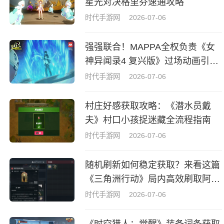
星光对决格里芬速通攻略
时代手游网
2026-07-06
强强联合！MAPPA全权负责《女
神异闻录4 复兴版》过场动画引热
议
时代手游网
2026-07-06
村庄好感获取攻略：《潜水员戴
夫》村口小孩捉迷藏全流程指南
时代手游网
2026-07-06
随机刷新如何稳定获取？来看这篇
《三角洲行动》局内高效刷取阿萨
拉牌盒指南
时代手游网
2026-07-06