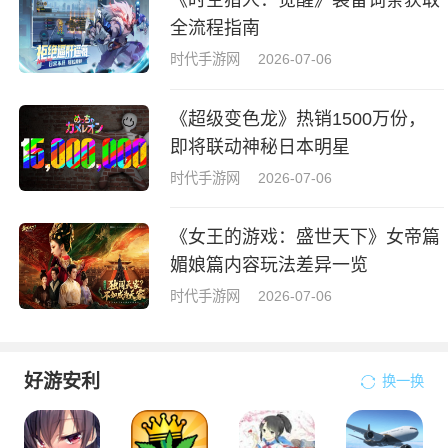
《时空猎人：觉醒》装备词条获取
全流程指南
时代手游网
2026-07-06
《超级变色龙》热销1500万份，
即将联动神秘日本明星
时代手游网
2026-07-06
《女王的游戏：盛世天下》女帝篇
媚娘篇内容玩法差异一览
时代手游网
2026-07-06
好游安利
换一换