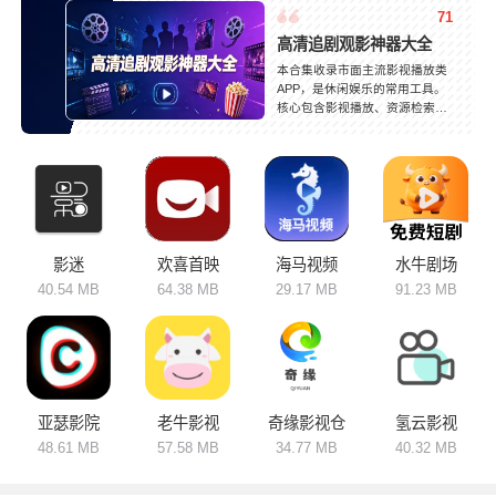
71
高清追剧观影神器大全
本合集收录市面主流影视播放类
APP，是休闲娱乐的常用工具。
核心包含影视播放、资源检索、
片单收藏、离线缓存、投屏播放
等功能。软件定位各有不同，综
合类平台内容覆盖面广，满足大
众观影需求；垂直类专注动漫、
纪录片、短剧等细分领域。资源
更新及时，播放稳定流畅，适配
手机、平板等设备。按需挑选使
用，快速查找各类影视内容，丰
影迷
欢喜首映
海马视频
水牛剧场
富业余生活，打造便捷舒适的线
40.54 MB
64.38 MB
29.17 MB
91.23 MB
上观影体验。
亚瑟影院
老牛影视
奇缘影视仓
氢云影视
48.61 MB
57.58 MB
34.77 MB
40.32 MB