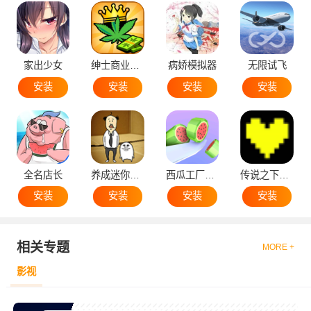
家出少女
绅士商业策略
病娇模拟器
无限试飞
安装
安装
安装
安装
全名店长
养成迷你大叔
西瓜工厂大亨
传说之下黄魂
安装
安装
安装
安装
相关专题
MORE +
影视