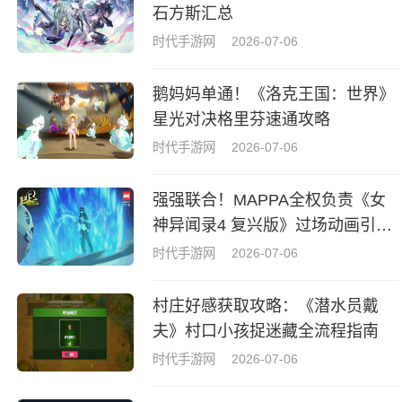
石方斯汇总
时代手游网
2026-07-06
鹅妈妈单通！《洛克王国：世界》
星光对决格里芬速通攻略
时代手游网
2026-07-06
强强联合！MAPPA全权负责《女
神异闻录4 复兴版》过场动画引热
议
时代手游网
2026-07-06
村庄好感获取攻略：《潜水员戴
夫》村口小孩捉迷藏全流程指南
时代手游网
2026-07-06