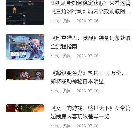
随机刷新如何稳定获取？来看这篇
《三角洲行动》局内高效刷取阿萨
拉牌盒指南
时代手游网
2026-07-06
《时空猎人：觉醒》装备词条获取
全流程指南
时代手游网
2026-07-06
《超级变色龙》热销1500万份，
即将联动神秘日本明星
时代手游网
2026-07-06
《女王的游戏：盛世天下》女帝篇
媚娘篇内容玩法差异一览
时代手游网
2026-07-06