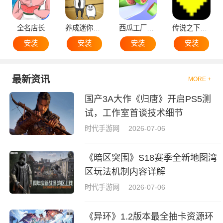
全名店长
养成迷你大叔
西瓜工厂大亨
传说之下黄魂
安装
安装
安装
安装
最新资讯
MORE +
国产3A大作《归唐》开启PS5测
试，工作室首谈技术细节
时代手游网
2026-07-06
《暗区突围》S18赛季全新地图湾
区玩法机制内容详解
时代手游网
2026-07-06
《异环》1.2版本最全抽卡资源环