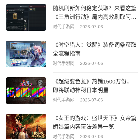
随机刷新如何稳定获取？来看这篇
《三角洲行动》局内高效刷取阿萨
拉牌盒指南
时代手游网
2026-07-06
《时空猎人：觉醒》装备词条获取
全流程指南
时代手游网
2026-07-06
《超级变色龙》热销1500万份，
即将联动神秘日本明星
时代手游网
2026-07-06
《女王的游戏：盛世天下》女帝篇
媚娘篇内容玩法差异一览
时代手游网
2026-07-06