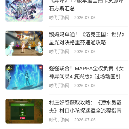
《异环》1.2版本最全抽卡资源环
石方斯汇总
时代手游网
2026-07-06
鹅妈妈单通！《洛克王国：世界》
星光对决格里芬速通攻略
时代手游网
2026-07-06
强强联合！MAPPA全权负责《女
神异闻录4 复兴版》过场动画引热
议
时代手游网
2026-07-06
村庄好感获取攻略：《潜水员戴
夫》村口小孩捉迷藏全流程指南
时代手游网
2026-07-06