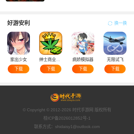
好游安利
换一换
家出少女
绅士商业策略
病娇模拟器
无限试飞
下载
下载
下载
下载
© Copyright © 2012-2026 时代手游网 版权所有
桂ICP备2026012852号-1
联系方式：shidaisy1@outlook.com