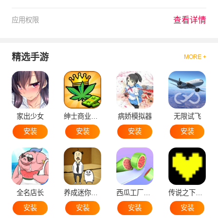
查看详情
应用权限
精选手游
MORE +
家出少女
绅士商业策略
病娇模拟器
无限试飞
安装
安装
安装
安装
全名店长
养成迷你大叔
西瓜工厂大亨
传说之下黄魂
安装
安装
安装
安装