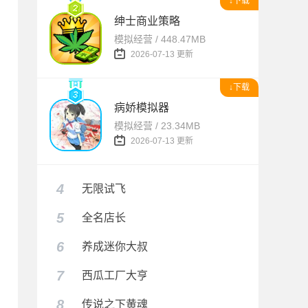
↓下载
绅士商业策略
模拟经营 / 448.47MB
2026-07-13 更新
↓下载
病娇模拟器
模拟经营 / 23.34MB
2026-07-13 更新
4
无限试飞
5
全名店长
6
养成迷你大叔
7
西瓜工厂大亨
8
传说之下黄魂