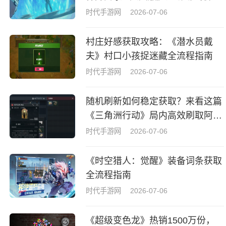
议
时代手游网
2026-07-06
村庄好感获取攻略：《潜水员戴
夫》村口小孩捉迷藏全流程指南
时代手游网
2026-07-06
随机刷新如何稳定获取？来看这篇
《三角洲行动》局内高效刷取阿萨
拉牌盒指南
时代手游网
2026-07-06
《时空猎人：觉醒》装备词条获取
全流程指南
时代手游网
2026-07-06
《超级变色龙》热销1500万份，