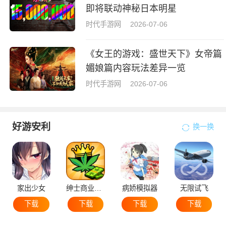
即将联动神秘日本明星
时代手游网
2026-07-06
《女王的游戏：盛世天下》女帝篇
媚娘篇内容玩法差异一览
时代手游网
2026-07-06
好游安利
换一换
家出少女
绅士商业策略
病娇模拟器
无限试飞
下载
下载
下载
下载