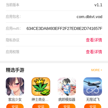
v1.1
当前版本
com.dbtvt.vod
应用包名：
634CE3DA8493EFF2F27ED8E2D741657F
应用md5：
查看详情
隐私协议
查看详情
应用权限
精选手游
MORE +
家出少女
绅士商业策略
病娇模拟器
无限试飞
安装
安装
安装
安装