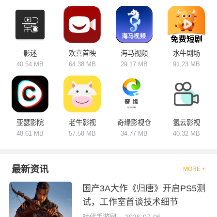
等功能。软件定位各有不同，综
合类平台内容覆盖面广，满足大
众观影需求；垂直类专注动漫、
纪录片、短剧等细分领域。资源
更新及时，播放稳定流畅，适配
手机、平板等设备。按需挑选使
用，快速查找各类影视内容，丰
影迷
欢喜首映
海马视频
水牛剧场
富业余生活，打造便捷舒适的线
40.54 MB
64.38 MB
29.17 MB
91.23 MB
上观影体验。
亚瑟影院
老牛影视
奇缘影视仓
氢云影视
48.61 MB
57.58 MB
34.77 MB
40.32 MB
最新资讯
MORE +
国产3A大作《归唐》开启PS5测
试，工作室首谈技术细节
时代手游网
2026-07-06