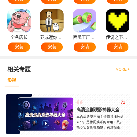
全名店长
养成迷你大叔
西瓜工厂大亨
传说之下黄魂
安装
安装
安装
安装
相关专题
MORE +
影视
71
高清追剧观影神器大全
本合集收录市面主流影视播放类
APP，是休闲娱乐的常用工具。
核心包含影视播放、资源检索、
片单收藏、离线缓存、投屏播放