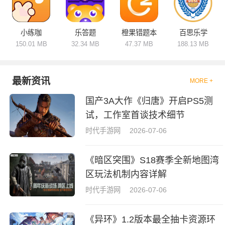
小练咖
乐答题
橙果错题本
百思乐学
150.01 MB
32.34 MB
47.37 MB
188.13 MB
最新资讯
MORE +
国产3A大作《归唐》开启PS5测
试，工作室首谈技术细节
时代手游网
2026-07-06
《暗区突围》S18赛季全新地图湾
区玩法机制内容详解
时代手游网
2026-07-06
《异环》1.2版本最全抽卡资源环