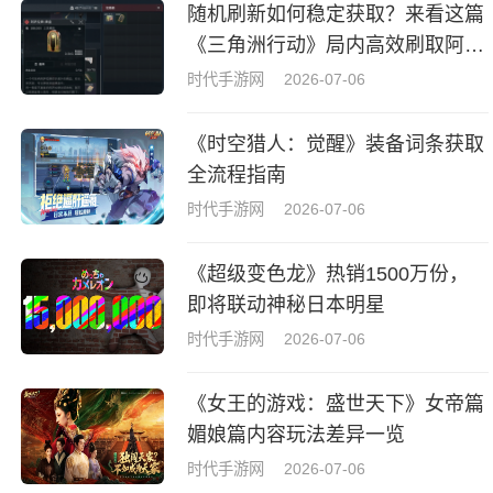
随机刷新如何稳定获取？来看这篇
《三角洲行动》局内高效刷取阿萨
拉牌盒指南
时代手游网
2026-07-06
《时空猎人：觉醒》装备词条获取
全流程指南
时代手游网
2026-07-06
《超级变色龙》热销1500万份，
即将联动神秘日本明星
时代手游网
2026-07-06
《女王的游戏：盛世天下》女帝篇
媚娘篇内容玩法差异一览
时代手游网
2026-07-06