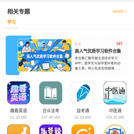
相关专题
MORE +
学习
347
高人气优质学习软件合集
本合集汇集市面主流综合学习
APP，是学生与自学爱好者的必
备工具。核心包含在线授课、习
题训练、错题管理、知识点解
析、音频跟读、资料查阅等功
能。软件定位差异明显：校园同
步类适配学龄群体，主打课内巩
固；专项学习类聚焦外语、公
考、职业技能等方向，针对性更
强。支持多端数据同步，学习记
录随时保存，打破时间与空间限
趣看英语
合众法考
益考通
中医通
制。按需选择对应软件，系统化
61.20 MB
247.48 MB
32.83 MB
159.35 MB
开展学习，高效提升知识储备与
综合能力。