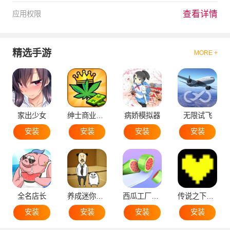
查看详情
应用权限
精选手游
MORE +
家出少女
绅士商业策略
病娇模拟器
无限试飞
安装
安装
安装
安装
全名店长
养成迷你大叔
西瓜工厂大亨
传说之下黄魂
安装
安装
安装
安装