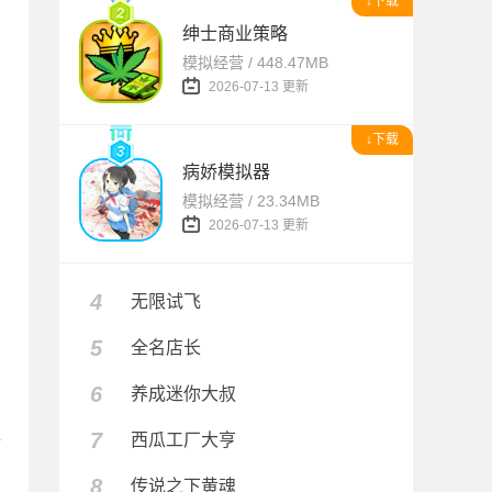
↓下载
绅士商业策略
模拟经营 / 448.47MB
2026-07-13 更新
↓下载
病娇模拟器
模拟经营 / 23.34MB
2026-07-13 更新
4
无限试飞
5
全名店长
6
养成迷你大叔
7
西瓜工厂大亨
余
8
传说之下黄魂