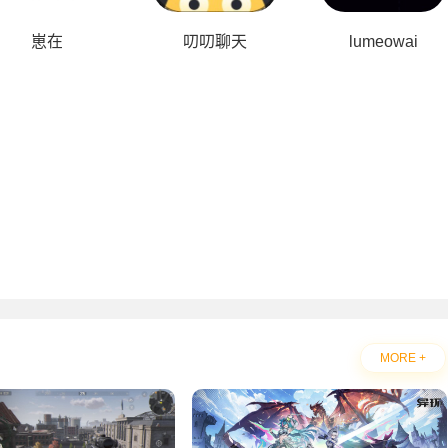
崽在
叨叨聊天
lumeowai
MORE +