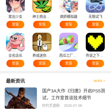
家出少女
绅士商业策略
病娇模拟器
无限试飞
安装
安装
安装
安装
全名店长
养成迷你大叔
西瓜工厂大亨
传说之下黄魂
安装
安装
安装
安装
最新资讯
MORE +
国产3A大作《归唐》开启PS5测
试，工作室首谈技术细节
时代手游网
2026-07-06