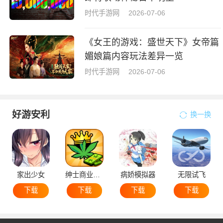
时代手游网
2026-07-06
《女王的游戏：盛世天下》女帝篇
媚娘篇内容玩法差异一览
时代手游网
2026-07-06
好游安利
换一换
家出少女
绅士商业策略
病娇模拟器
无限试飞
下载
下载
下载
下载