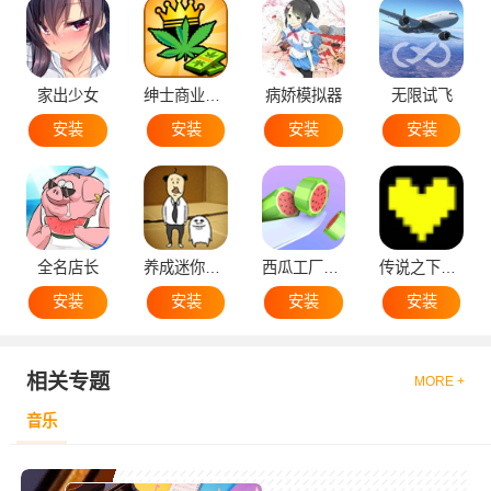
家出少女
绅士商业策略
病娇模拟器
无限试飞
安装
安装
安装
安装
全名店长
养成迷你大叔
西瓜工厂大亨
传说之下黄魂
安装
安装
安装
安装
相关专题
MORE +
音乐