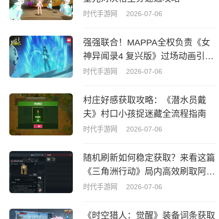
时代手游网
2026-07-06
强强联合！MAPPA全权负责《女
神异闻录4 复兴版》过场动画引热
议
时代手游网
2026-07-06
村庄好感获取攻略：《潜水员戴
夫》村口小孩捉迷藏全流程指南
时代手游网
2026-07-06
随机刷新如何稳定获取？来看这篇
《三角洲行动》局内高效刷取阿萨
拉牌盒指南
时代手游网
2026-07-06
《时空猎人：觉醒》装备词条获取