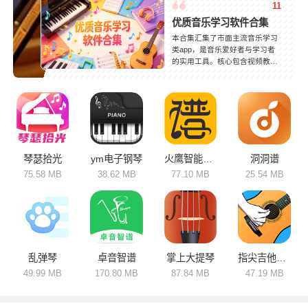
11
优质音乐学习软件合集
本合集汇集了市面主流音乐学习
类app，是音乐爱好者与学习者
的实用工具。核心包含视频教
学、曲谱查阅、节拍训练、智能
纠错和伴奏播放等功能，覆盖声
乐、各类乐器、音乐乐理等多个
领域。软件定位差异明显，轻量
化应用主打兴趣入门，操作简单
易上手；专业款软件配备系统课
程与进阶训练，满足深度学习需
求。依托线上教学模式打破场地
琴瑟拾光
ym电子钢琴
火鹰智能动态谱
洞洞谱
限制，合理规划学习进度，按需
75.58 MB
38.62 MB
77.10 MB
25.54 MB
选择软件，高效完成音乐学习与
技能提升。
乱弹琴
卓音智谱
掌上大提琴
指尖吉他模拟器
49.99 MB
170.80 MB
87.84 MB
47.19 MB