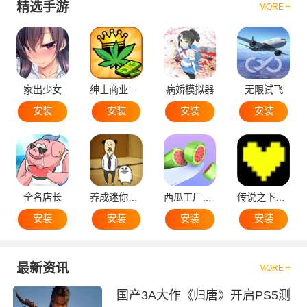
精选手游
MORE +
家出少女
绅士商业策略
病娇模拟器
无限试飞
安装
安装
安装
安装
全名店长
养成迷你大叔
西瓜工厂大亨
传说之下黄魂
安装
安装
安装
安装
最新资讯
MORE +
国产3A大作《归唐》开启PS5测