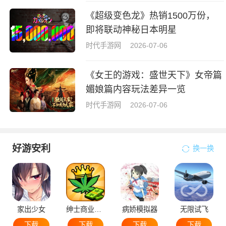
《超级变色龙》热销1500万份，
即将联动神秘日本明星
时代手游网
2026-07-06
《女王的游戏：盛世天下》女帝篇
媚娘篇内容玩法差异一览
时代手游网
2026-07-06
好游安利
换一换
家出少女
绅士商业策略
病娇模拟器
无限试飞
下载
下载
下载
下载