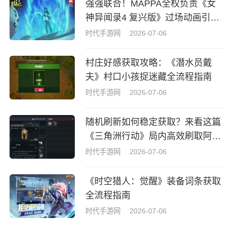
强强联合！MAPPA全权负责《女
神异闻录4 复兴版》过场动画引热
议
时代手游网
2026-07-06
村庄好感获取攻略：《潜水员戴
夫》村口小孩捉迷藏全流程指南
时代手游网
2026-07-06
随机刷新如何稳定获取？来看这篇
《三角洲行动》局内高效刷取阿萨
拉牌盒指南
时代手游网
2026-07-06
《时空猎人：觉醒》装备词条获取
全流程指南
时代手游网
2026-07-06