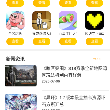
查看
查看
查看
查看
全名店长
养成迷你大叔
西瓜工厂大亨
传说之下黄魂
查看
查看
查看
查看
新闻资讯
MORE +
《暗区突围》S18赛季全新地图湾
区玩法机制内容详解
2026-07-06
《异环》1.2版本最全抽卡资源环
石方斯汇总