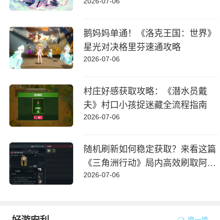
2026-07-06
鹅妈妈单通！《洛克王国：世界》
星光对决格里芬速通攻略
2026-07-06
村庄好感获取攻略：《潜水员戴
夫》村口小孩捉迷藏全流程指南
2026-07-06
随机刷新如何稳定获取？来看这篇
《三角洲行动》局内高效刷取阿萨
2026-07-06
拉牌盒指南
换一换