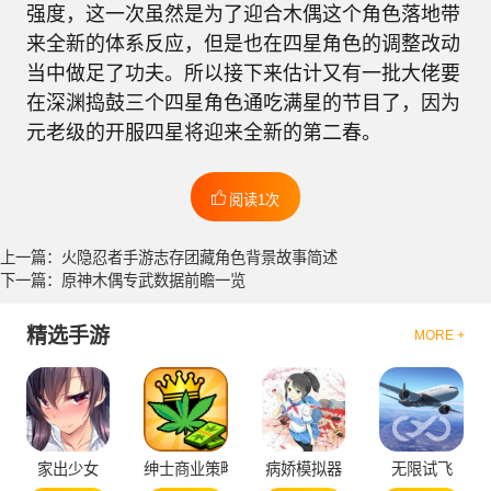
强度，这一次虽然是为了迎合木偶这个角色落地带
来全新的体系反应，但是也在四星角色的调整改动
当中做足了功夫。所以接下来估计又有一批大佬要
在深渊捣鼓三个四星角色通吃满星的节目了，因为
元老级的开服四星将迎来全新的第二春。
阅读1次
上一篇：火隐忍者手游志存团藏角色背景故事简述
下一篇：原神木偶专武数据前瞻一览
精选手游
MORE +
家出少女
绅士商业策略
病娇模拟器
无限试飞