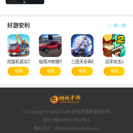
好游安利
换一换
挖掘机真实驾驶
极限冲刺赛车
三国天命再临
沼泽攻击2
查看
查看
查看
查看
© Copyright © 2012-2026 时代手游网 版权所有
桂ICP备2026012852号-1
联系方式：shidaisy1@outlook.com