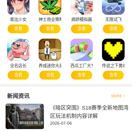
家出少女
绅士商业策略
病娇模拟器
无限试飞
查看
查看
查看
查看
全名店长
养成迷你大叔
西瓜工厂大亨
传说之下黄魂
查看
查看
查看
查看
新闻资讯
MORE +
《暗区突围》S18赛季全新地图湾
区玩法机制内容详解
2026-07-06