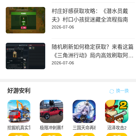
村庄好感获取攻略：《潜水员戴
夫》村口小孩捉迷藏全流程指南
2026-07-06
随机刷新如何稳定获取？来看这篇
《三角洲行动》局内高效刷取阿萨
2026-07-06
拉牌盒指南
好游安利
换一换
挖掘机真实驾驶
极限冲刺赛车
三国天命再临
沼泽攻击2