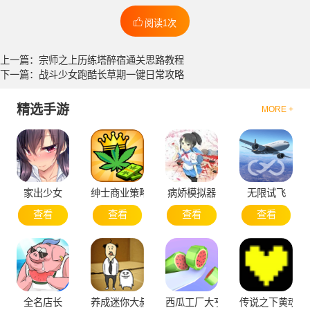
阅读1次
上一篇：宗师之上历练塔醉宿通关思路教程
下一篇：战斗少女跑酷长草期一键日常攻略
精选手游
MORE +
家出少女
绅士商业策略
病娇模拟器
无限试飞
查看
查看
查看
查看
全名店长
养成迷你大叔
西瓜工厂大亨
传说之下黄魂