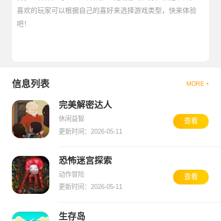
喜欢的玩家可以根据自己的喜好来选择游戏类型，快来体验
吧！
信息列表
MORE +
完美解密达人
休闲益智
查看
更新时间：2026-05-11
恐怖迷宫探索
动作冒险
查看
更新时间：2026-05-11
生存岛