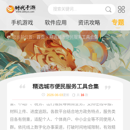
搜索关键词...
专题
手机游戏
软件应用
资讯攻略
您当前位置：
首页
>
精选城市便民服务工具合集
精选城市便民服务工具合集
本合集收录各地主流城市政务服务软件，是居民生活办事必
备工具。软件聚焦民生服务与商事办理，覆盖社保、公积
2026-06-03
更新
共
16
款
金、不动产、税务、出行缴费等高频业务，支持在线申报、
材料上传、进度追踪。各款平台结合地方政务特点，服务类
目各有侧重，适配个人、个体商户、中小企业等不同使用人
群。依托线上数字化办事渠道，打破时间地域限制，有效精