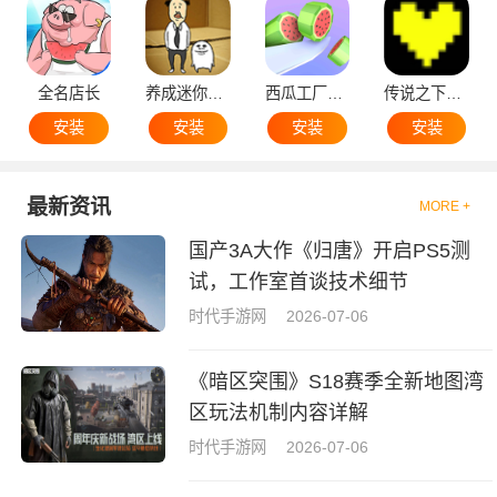
全名店长
养成迷你大叔
西瓜工厂大亨
传说之下黄魂
安装
安装
安装
安装
最新资讯
MORE +
国产3A大作《归唐》开启PS5测
试，工作室首谈技术细节
时代手游网
2026-07-06
《暗区突围》S18赛季全新地图湾
区玩法机制内容详解
时代手游网
2026-07-06