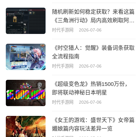
随机刷新如何稳定获取？来看这篇
《三角洲行动》局内高效刷取阿萨
拉牌盒指南
时代手游网
2026-07-06
《时空猎人：觉醒》装备词条获取
全流程指南
时代手游网
2026-07-06
《超级变色龙》热销1500万份，
即将联动神秘日本明星
时代手游网
2026-07-06
《女王的游戏：盛世天下》女帝篇
媚娘篇内容玩法差异一览