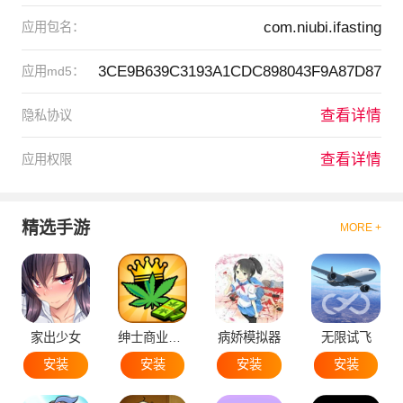
com.niubi.ifasting
应用包名：
3CE9B639C3193A1CDC898043F9A87D87
应用md5：
查看详情
隐私协议
查看详情
应用权限
精选手游
MORE +
家出少女
绅士商业策略
病娇模拟器
无限试飞
安装
安装
安装
安装