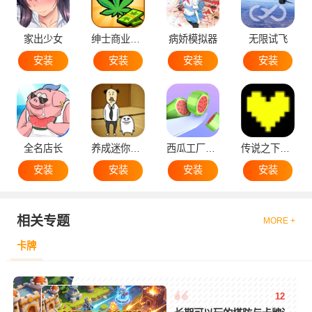
家出少女
绅士商业策略
病娇模拟器
无限试飞
安装
安装
安装
安装
全名店长
养成迷你大叔
西瓜工厂大亨
传说之下黄魂
安装
安装
安装
安装
相关专题
MORE +
卡牌
12