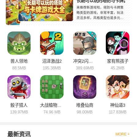
长期可以玩的塔防与卡牌游戏大
来推荐新游戏啦，塔防与卡牌策
略类型的游戏，非常丰富，玩法
灵活多样，风格类型也是多元
化，而且画面很是精致可爱。喜
欢这类游戏的玩家们有福了，很
适合玩家们利用闲暇时间进行游
玩，考验玩家们多方面的思维运
转能力，特别有趣。喜欢的玩家
们快来下载体验吧！
兽人领地
沼泽激战2
冲突2闪电战
家有熊孩子
88.5MB
195.38MB
389.69MB
45.2MB
骰子猎人
大战植物怪兽
堆叠仙商
神仙道3
139.97MB
74.96 MB
98.00MB
117.83MB
最新资讯
MORE +