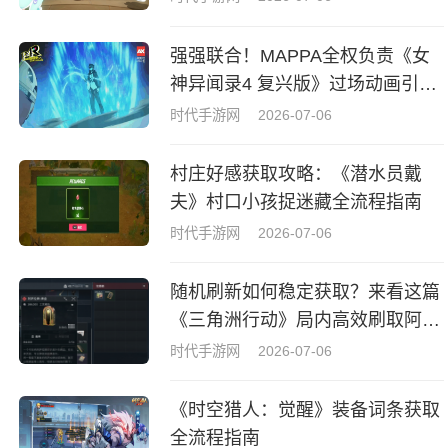
强强联合！MAPPA全权负责《女
神异闻录4 复兴版》过场动画引热
议
时代手游网
2026-07-06
村庄好感获取攻略：《潜水员戴
夫》村口小孩捉迷藏全流程指南
时代手游网
2026-07-06
随机刷新如何稳定获取？来看这篇
《三角洲行动》局内高效刷取阿萨
拉牌盒指南
时代手游网
2026-07-06
《时空猎人：觉醒》装备词条获取
全流程指南