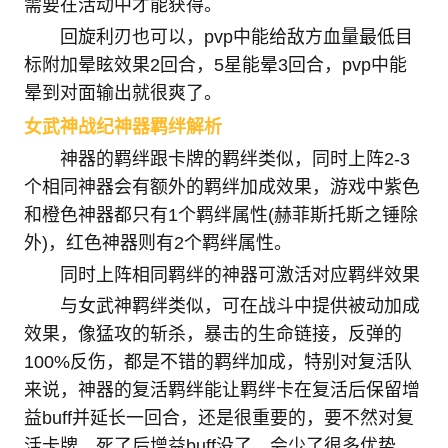
需要在活动中才能获得。
回旋利刃也可以，pvp中能给敌方血量最低目
标附加晕眩效果2回合，5星能晕3回合，pvp中能
晕到对面输出就很爽了。
女武神战纪神器羁绊解析
神器的羁绊跟卡牌的羁绊类似，同时上阵2-3
个相同神器会有额外的羁绊加成效果，游戏中紫色
和橙色神器都只有1个羁绊属性(赫菲斯托斯之锤除
外)，红色神器则有2个羁绊属性。
同时上阵相同羁绊的神器可激活对应羁绊效果
与女武神羁绊类似，可在战斗中提供被动加成
效果，像猛攻的斩杀，暴击的生命链接，反弹的
100%反伤，都是不错的羁绊加成，特别对复活队
来说，神器的复活羁绊能让羁绊卡在复活后保留增
益buff并延长一回合，还是很重要的，要不然对复
活卡牌，死了后增益buff没了，会少了很多优势。