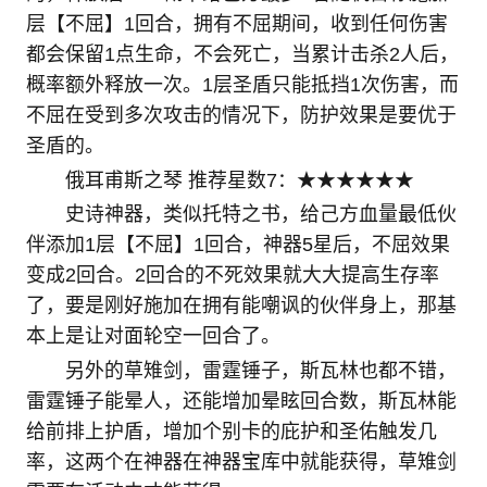
层【不屈】1回合，拥有不屈期间，收到任何伤害
都会保留1点生命，不会死亡，当累计击杀2人后，
概率额外释放一次。1层圣盾只能抵挡1次伤害，而
不屈在受到多次攻击的情况下，防护效果是要优于
圣盾的。
俄耳甫斯之琴 推荐星数7：★★★★★★
史诗神器，类似托特之书，给己方血量最低伙
伴添加1层【不屈】1回合，神器5星后，不屈效果
变成2回合。2回合的不死效果就大大提高生存率
了，要是刚好施加在拥有能嘲讽的伙伴身上，那基
本上是让对面轮空一回合了。
另外的草雉剑，雷霆锤子，斯瓦林也都不错，
雷霆锤子能晕人，还能增加晕眩回合数，斯瓦林能
给前排上护盾，增加个别卡的庇护和圣佑触发几
率，这两个在神器在神器宝库中就能获得，草雉剑