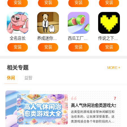
安装
安装
安装
安装
全名店长
养成迷你大叔
西瓜工厂大亨
传说之下黄魂
安装
安装
安装
安装
相关专题
MORE +
休闲
益智
7
高人气休闲治愈类游戏大全
这类型的游戏是非常休闲解压和
治愈系的，让玩家深受喜爱。这
类游戏适合各个年龄阶段的人，
也可以利用碎片化的时间进行游