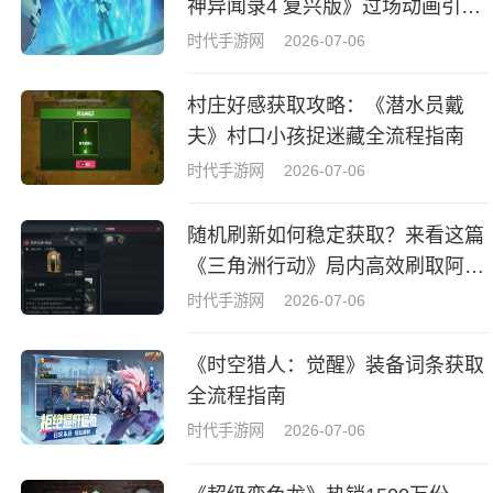
神异闻录4 复兴版》过场动画引热
议
时代手游网
2026-07-06
村庄好感获取攻略：《潜水员戴
夫》村口小孩捉迷藏全流程指南
时代手游网
2026-07-06
随机刷新如何稳定获取？来看这篇
《三角洲行动》局内高效刷取阿萨
拉牌盒指南
时代手游网
2026-07-06
《时空猎人：觉醒》装备词条获取
全流程指南
时代手游网
2026-07-06