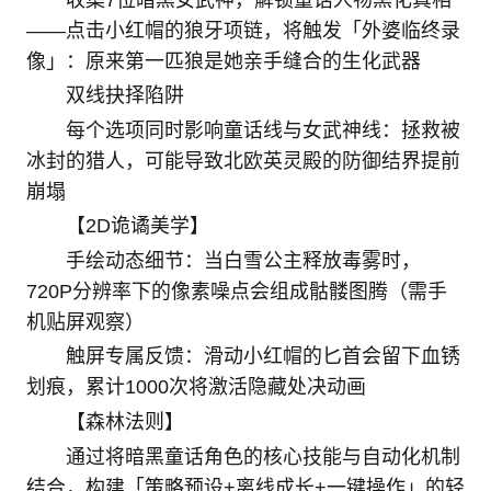
——点击小红帽的狼牙项链，将触发「外婆临终录
像」：原来第一匹狼是她亲手缝合的生化武器
双线抉择陷阱
每个选项同时影响童话线与女武神线：拯救被
冰封的猎人，可能导致北欧英灵殿的防御结界提前
崩塌
【2D诡谲美学】
手绘动态细节：当白雪公主释放毒雾时，
720P分辨率下的像素噪点会组成骷髅图腾（需手
机贴屏观察）
触屏专属反馈：滑动小红帽的匕首会留下血锈
划痕，累计1000次将激活隐藏处决动画
【森林法则】
通过将暗黑童话角色的核心技能与自动化机制
结合，构建「策略预设+离线成长+一键操作」的轻