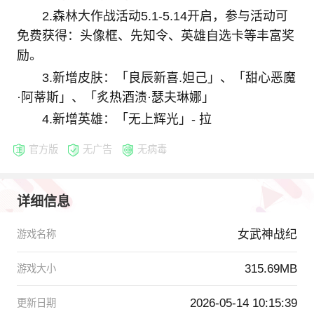
2.森林大作战活动5.1-5.14开启，参与活动可
免费获得：头像框、先知令、英雄自选卡等丰富奖
励。
3.新增皮肤：「良辰新喜.妲己」、「甜心恶魔
·阿蒂斯」、「炙热酒渍·瑟夫琳娜」
4.新增英雄：「无上辉光」- 拉
官方版
无广告
无病毒
详细信息
女武神战纪
游戏名称
315.69MB
游戏大小
2026-05-14 10:15:39
更新日期