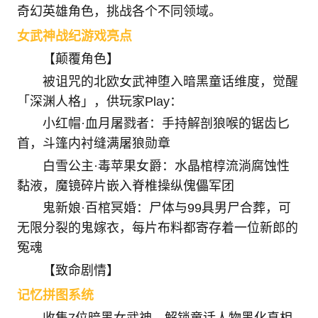
奇幻英雄角色，挑战各个不同领域。
女武神战纪游戏亮点
【颠覆角色】
被诅咒的北欧女武神堕入暗黑童话维度，觉醒
「深渊人格」，供玩家Play：
小红帽·血月屠戮者：手持解剖狼喉的锯齿匕
首，斗篷内衬缝满屠狼勋章
白雪公主·毒苹果女爵：水晶棺椁流淌腐蚀性
黏液，魔镜碎片嵌入脊椎操纵傀儡军团
鬼新娘·百棺冥婚：尸体与99具男尸合葬，可
无限分裂的鬼嫁衣，每片布料都寄存着一位新郎的
冤魂
【致命剧情】
记忆拼图系统
收集7位暗黑女武神，解锁童话人物黑化真相