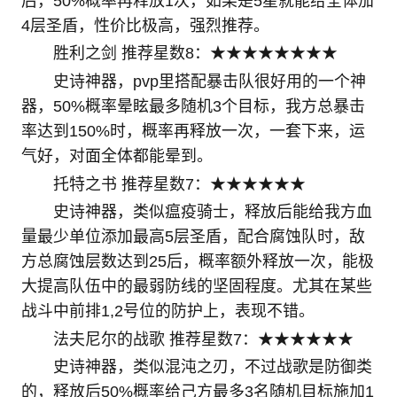
后，50%概率再释放1次，如果是5星就能给全体加
4层圣盾，性价比极高，强烈推荐。
胜利之剑 推荐星数8：★★★★★★★★
史诗神器，pvp里搭配暴击队很好用的一个神
器，50%概率晕眩最多随机3个目标，我方总暴击
率达到150%时，概率再释放一次，一套下来，运
气好，对面全体都能晕到。
托特之书 推荐星数7：★★★★★★
史诗神器，类似瘟疫骑士，释放后能给我方血
量最少单位添加最高5层圣盾，配合腐蚀队时，敌
方总腐蚀层数达到25后，概率额外释放一次，能极
大提高队伍中的最弱防线的坚固程度。尤其在某些
战斗中前排1,2号位的防护上，表现不错。
法夫尼尔的战歌 推荐星数7：★★★★★★
史诗神器，类似混沌之刃，不过战歌是防御类
的，释放后50%概率给己方最多3名随机目标施加1