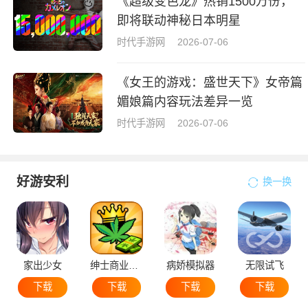
《超级变色龙》热销1500万份，
即将联动神秘日本明星
时代手游网
2026-07-06
《女王的游戏：盛世天下》女帝篇
媚娘篇内容玩法差异一览
时代手游网
2026-07-06
好游安利
换一换
家出少女
绅士商业策略
病娇模拟器
无限试飞
下载
下载
下载
下载