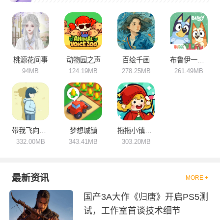
玩，伴随着愉悦的氛围。玩家在
被治愈的过程中还可以缓解压
力，放松身心，游戏操作简单，
很容易就能够上手，内容丰富，
喜欢的小伙伴们可要来下载试
试！
桃源花间事
动物园之声
百绘千画
布鲁伊一起玩吧
94MB
124.19MB
278.25MB
261.49MB
带我飞向远方
梦想城镇
拖拖小镇穿越忙碌的世界
332.00MB
343.41MB
303.20MB
最新资讯
MORE +
国产3A大作《归唐》开启PS5测
试，工作室首谈技术细节