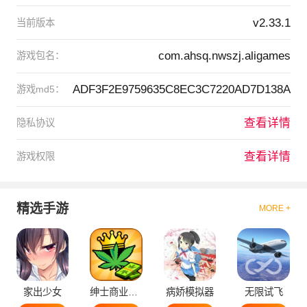
v2.33.1
当前版本
com.ahsq.nwszj.aligames
游戏包名：
ADF3F2E9759635C8EC3C7220AD7D138A
游戏md5：
查看详情
隐私协议
查看详情
游戏权限
精选手游
MORE +
家出少女
绅士商业策略
病娇模拟器
无限试飞