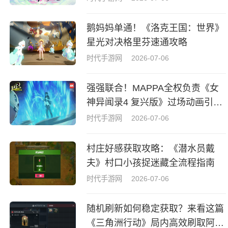
鹅妈妈单通！《洛克王国：世界》
星光对决格里芬速通攻略
时代手游网
2026-07-06
强强联合！MAPPA全权负责《女
神异闻录4 复兴版》过场动画引热
议
时代手游网
2026-07-06
村庄好感获取攻略：《潜水员戴
夫》村口小孩捉迷藏全流程指南
时代手游网
2026-07-06
随机刷新如何稳定获取？来看这篇
《三角洲行动》局内高效刷取阿萨