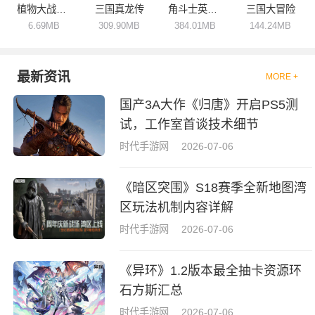
植物大战奥利给
三国真龙传
角斗士英雄氏族战争
三国大冒险
6.69MB
309.90MB
384.01MB
144.24MB
最新资讯
MORE +
国产3A大作《归唐》开启PS5测
试，工作室首谈技术细节
时代手游网
2026-07-06
《暗区突围》S18赛季全新地图湾
区玩法机制内容详解
时代手游网
2026-07-06
《异环》1.2版本最全抽卡资源环
石方斯汇总
时代手游网
2026-07-06