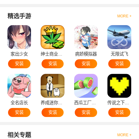
精选手游
MORE +
家出少女
绅士商业策略
病娇模拟器
无限试飞
安装
安装
安装
安装
全名店长
养成迷你大叔
西瓜工厂大亨
传说之下黄魂
安装
安装
安装
安装
相关专题
MORE +