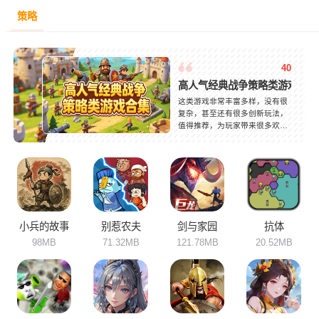
策略
40
高人气经典战争策略类游戏合集
这类游戏非常丰富多样，没有很
复杂，甚至还有很多创新玩法，
值得推荐，为玩家带来很多欢声
笑语。游戏还能够沉浸式体验经
典历史，非常有趣而且很丰富。
快来游戏开发脑洞，打开属于你
的战争和策略世界吧。感兴趣的
小伙伴们快下载起来吧！
小兵的故事
别惹农夫
剑与家园
抗体
98MB
71.32MB
121.78MB
20.52MB