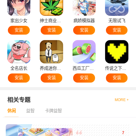
家出少女
绅士商业策略
病娇模拟器
无限试飞
安装
安装
安装
安装
全名店长
养成迷你大叔
西瓜工厂大亨
传说之下黄魂
安装
安装
安装
安装
相关专题
MORE +
休闲
益智
卡牌益智
7