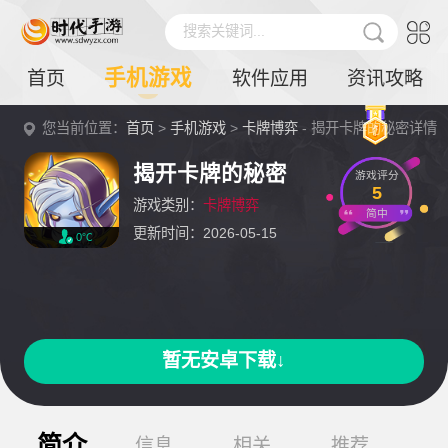
搜索关键词...
手机游戏
首页
软件应用
资讯攻略
您当前位置：
首页
>
手机游戏
>
卡牌博弈
- 揭开卡牌的秘密详情
揭开卡牌的秘密
游戏评分
5
游戏类别：
卡牌博弈
简中
更新时间：2026-05-15
0℃
暂无安卓下载↓
简介
信息
相关
推荐