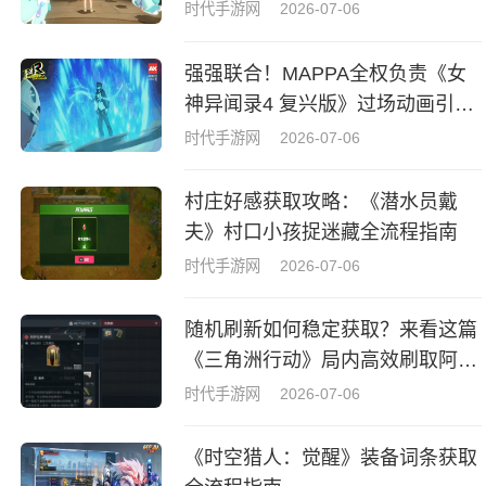
时代手游网
2026-07-06
强强联合！MAPPA全权负责《女
神异闻录4 复兴版》过场动画引热
议
时代手游网
2026-07-06
村庄好感获取攻略：《潜水员戴
夫》村口小孩捉迷藏全流程指南
时代手游网
2026-07-06
随机刷新如何稳定获取？来看这篇
《三角洲行动》局内高效刷取阿萨
拉牌盒指南
时代手游网
2026-07-06
《时空猎人：觉醒》装备词条获取