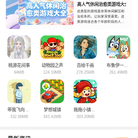
高人气休闲治愈类游戏大全
这类型的游戏是非常休闲解压和
治愈系的，让玩家深受喜爱。这
类游戏适合各个年龄阶段的人，
也可以利用碎片化的时间进行游
玩，伴随着愉悦的氛围。玩家在
被治愈的过程中还可以缓解压
力，放松身心，游戏操作简单，
很容易就能够上手，内容丰富，
喜欢的小伙伴们可要来下载试
试！
桃源花间事
动物园之声
百绘千画
布鲁伊一起玩吧
94MB
124.19MB
278.25MB
261.49MB
带我飞向远方
梦想城镇
拖拖小镇穿越忙碌的世界
332.00MB
343.41MB
303.20MB