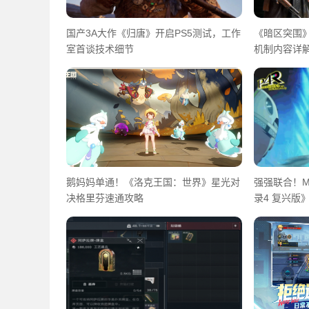
国产3A大作《归唐》开启PS5测试，工作
《暗区突围》
室首谈技术细节
机制内容详
鹅妈妈单通！《洛克王国：世界》星光对
强强联合！M
决格里芬速通攻略
录4 复兴版