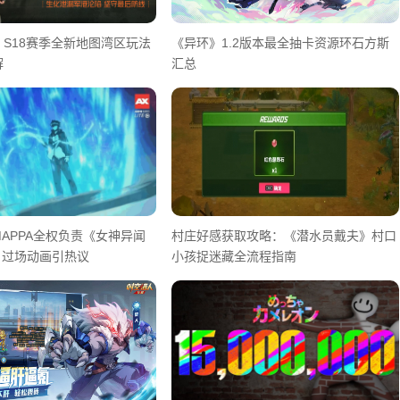
S18赛季全新地图湾区玩法
《异环》1.2版本最全抽卡资源环石方斯
解
汇总
APPA全权负责《女神异闻
村庄好感获取攻略：《潜水员戴夫》村口
》过场动画引热议
小孩捉迷藏全流程指南