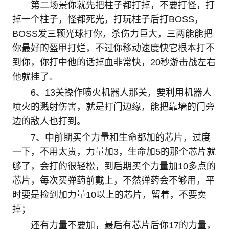
第二场景你就先把柱子都打掉，不要打怪，打
掉一个柱子，怪都死光，打玩柱子后打BOSS，
BOSS发三颗光球打你，杀伤力巨大，三两能能把
你最好的盔甲打烂，不过你移动速度快它根本打不
到你，你打中他的话掉血非常快，20秒游击战左右
他就挂了。
6、13关操作喷火机器人那关，要利用机器人
喷火的溅射伤害，就是打门边缘，能把靠墙的门旁
边的敌人也打到。
7、中前期买个力量和生命都加的芯片，过度
一下，不用太贵，力量加3，生命加5的那个芯片就
够了，会打的很轻松，到后期买个力量加10多点的
芯片，每次买弹药前戴上，不然弹药会不够用，平
时要是捡到加力量10以上的芯片，留着，不要卖
掉；
还有力量不要加，最后有芯片后你17的力量，