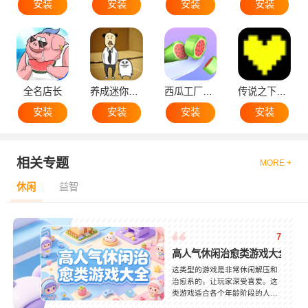
安装
安装
安装
安装
全名店长
养成迷你大叔
西瓜工厂大亨
传说之下黄魂
安装
安装
安装
安装
相关专题
MORE +
休闲
益智
7
高人气休闲治愈类游戏大全
这类型的游戏是非常休闲解压和
治愈系的，让玩家深受喜爱。这
类游戏适合各个年龄阶段的人，
也可以利用碎片化的时间进行游