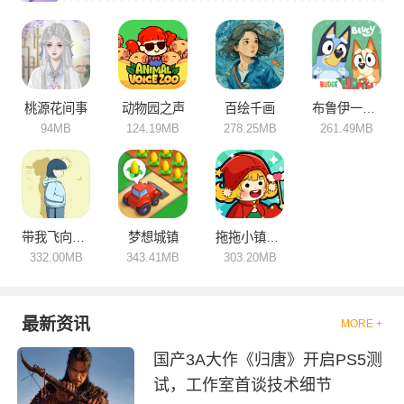
玩，伴随着愉悦的氛围。玩家在
被治愈的过程中还可以缓解压
力，放松身心，游戏操作简单，
很容易就能够上手，内容丰富，
喜欢的小伙伴们可要来下载试
试！
桃源花间事
动物园之声
百绘千画
布鲁伊一起玩吧
94MB
124.19MB
278.25MB
261.49MB
带我飞向远方
梦想城镇
拖拖小镇穿越忙碌的世界
332.00MB
343.41MB
303.20MB
最新资讯
MORE +
国产3A大作《归唐》开启PS5测
试，工作室首谈技术细节