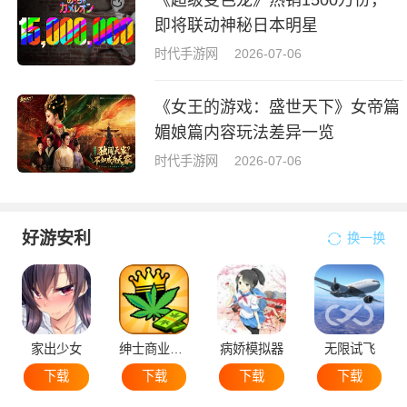
即将联动神秘日本明星
时代手游网
2026-07-06
《女王的游戏：盛世天下》女帝篇
媚娘篇内容玩法差异一览
时代手游网
2026-07-06
好游安利
换一换
家出少女
绅士商业策略
病娇模拟器
无限试飞
下载
下载
下载
下载