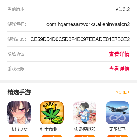
v1.2.2
当前版本
com.hgamesartworks.alieninvasion2
游戏包名：
CE59D54D0C5D8F4B697EEADE84E7B3E2
游戏md5：
查看详情
隐私协议
查看详情
游戏权限
精选手游
MORE +
家出少女
绅士商业策略
病娇模拟器
无限试飞