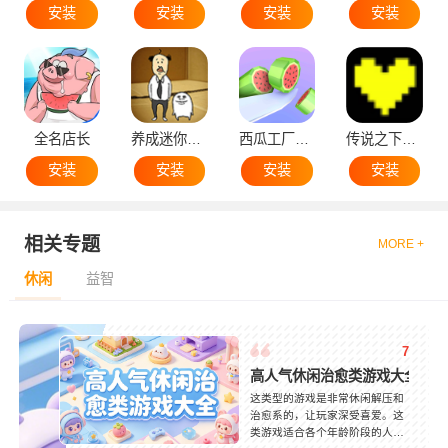
安装
安装
安装
安装
全名店长
养成迷你大叔
西瓜工厂大亨
传说之下黄魂
安装
安装
安装
安装
相关专题
MORE +
休闲
益智
7
高人气休闲治愈类游戏大全
这类型的游戏是非常休闲解压和
治愈系的，让玩家深受喜爱。这
类游戏适合各个年龄阶段的人，