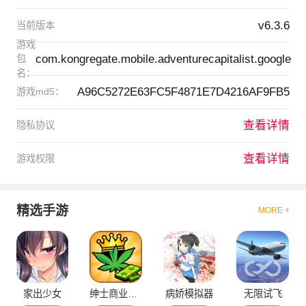
v6.3.6
当前版本
游戏
com.kongregate.mobile.adventurecapitalist.google
包
名：
A96C5272E63FC5F4871E7D4216AF9FB5
游戏md5：
查看详情
隐私协议
查看详情
游戏权限
精选手游
MORE +
家出少女
绅士商业策略
病娇模拟器
无限试飞