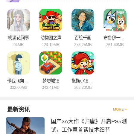
也可以利用碎片化的时间进行游
玩，伴随着愉悦的氛围。玩家在
被治愈的过程中还可以缓解压
力，放松身心，游戏操作简单，
很容易就能够上手，内容丰富，
喜欢的小伙伴们可要来下载试
试！
桃源花间事
动物园之声
百绘千画
布鲁伊一起玩吧
94MB
124.19MB
278.25MB
261.49MB
带我飞向远方
梦想城镇
拖拖小镇穿越忙碌的世界
332.00MB
343.41MB
303.20MB
最新资讯
MORE +
国产3A大作《归唐》开启PS5测
试，工作室首谈技术细节