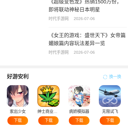
《超级变色龙》热销1500万份，
即将联动神秘日本明星
时代手游网
2026-07-06
《女王的游戏：盛世天下》女帝篇
媚娘篇内容玩法差异一览
时代手游网
2026-07-06
好游安利
换一换
家出少女
绅士商业策略
病娇模拟器
无限试飞
下载
下载
下载
下载