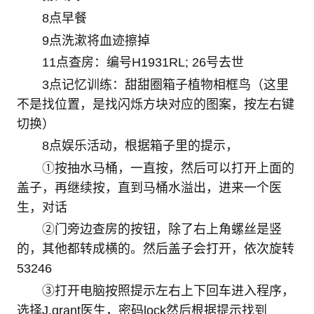
8点早餐
9点洗漱将血迹擦掉
11点查房：编号H1931RL; 26号去世
3点记忆训练：甜甜圈箱子植物相框鸟（这里
不是找位置，是找闪烁方块对应的图案，按左右键
切换）
8点娱乐活动，根据箱子里的提示，
①按抽水马桶，一直按，然后可以打开上面的
盖子，再继续按，直到马桶水溢出，进来一个医
生，对话
②门旁边查房的按钮，除了右上角螺丝是竖
的，其他都转成横的。然后盖子会打开，依次旋转
53246
③打开电脑按照提示左右上下回车进入程序，
选择J.grant医生，密码lock然后根据提示找到