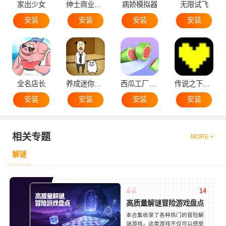
家出少女
绅士商业策略
病娇模拟器
无限试飞
安装
安装
安装
安装
全名店长
养成迷你大叔
西瓜工厂大亨
传说之下黄魂
安装
安装
安装
安装
相关专题
MORE +
解谜
14
高质量解谜冒险游戏盘点
本合集收录了各种热门的冒险解
谜游戏，这类游戏不仅可以感受