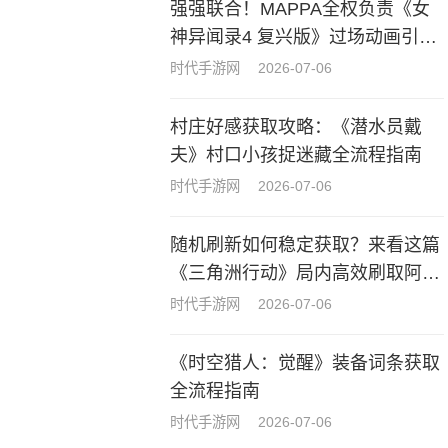
强强联合！MAPPA全权负责《女
神异闻录4 复兴版》过场动画引热
议
时代手游网
2026-07-06
村庄好感获取攻略：《潜水员戴
夫》村口小孩捉迷藏全流程指南
时代手游网
2026-07-06
随机刷新如何稳定获取？来看这篇
《三角洲行动》局内高效刷取阿萨
拉牌盒指南
时代手游网
2026-07-06
《时空猎人：觉醒》装备词条获取
全流程指南
时代手游网
2026-07-06