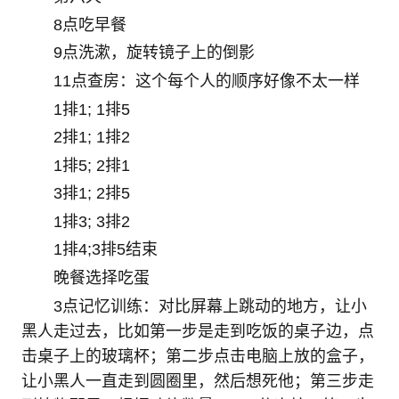
8点吃早餐
9点洗漱，旋转镜子上的倒影
11点查房：这个每个人的顺序好像不太一样
1排1; 1排5
2排1; 1排2
1排5; 2排1
3排1; 2排5
1排3; 3排2
1排4;3排5结束
晚餐选择吃蛋
3点记忆训练：对比屏幕上跳动的地方，让小
黑人走过去，比如第一步是走到吃饭的桌子边，点
击桌子上的玻璃杯；第二步点击电脑上放的盒子，
让小黑人一直走到圆圈里，然后想死他；第三步走