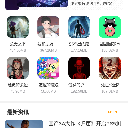
到游戏中的刺激冒险，还能通过
游戏任务去发挥自己的智慧，可
谓是一举两得。冒险解谜系列游
戏最考验玩家的耐心与逻辑思维
的，玩家可以在游戏中实现沉浸
式的游戏体验，层层解开故事后
隐藏的真相。整个游戏过程耐人
回味，慢慢拼凑的剧情，成就感
拉满，闲暇时还能与朋友并肩作
荒无之下
我和朋友陪妈妈去露营
逃不出的船
甜甜圈都市
战，一起去体验游戏带来的乐
434.65MB
367.16MB
177.16MB
135.02MB
趣！
通灵的莱娅
友谊的魔法
愤怒的邻居重生
死亡公园2
73.96MB
58.60MB
192.50MB
187.31MB
最新资讯
MORE +
国产3A大作《归唐》开启PS5测