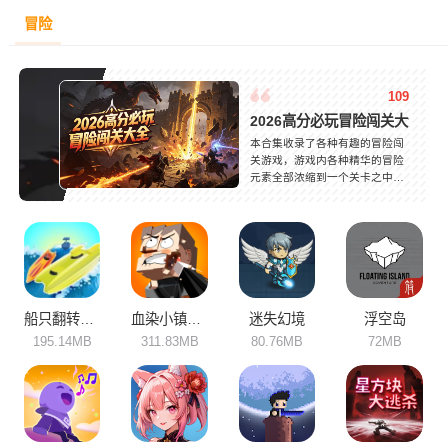
冒险
109
2026高分必玩冒险闯关大全
本合集收录了各种有趣的冒险闯
关游戏，游戏内各种精华的冒险
元素全部浓缩到一个关卡之中，
会有一种高强度的互动体验。玩
家可以与伙伴开启默契闯关考
验，一起跟剧情的主角突破关卡
取得胜利，游戏过程中依靠极限
的走位、精准的跳跃、灵敏的反
应速度去收获游戏的趣味性。快
节奏的游戏，可以在闲暇时光随
时随地游玩，放松身心，超级解
船只翻转进化
血染小镇内置mod菜单
迷失幻境
浮空岛
压！
195.14MB
311.83MB
80.76MB
72MB