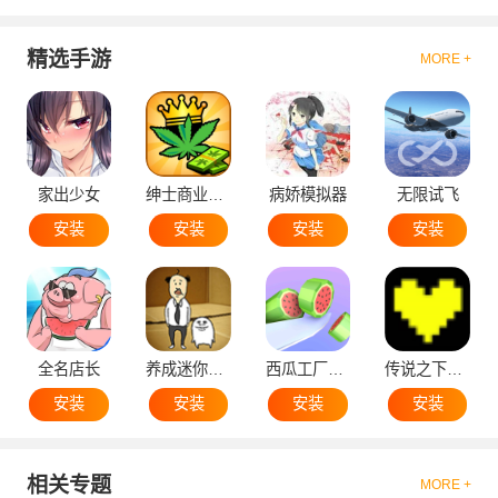
精选手游
MORE +
家出少女
绅士商业策略
病娇模拟器
无限试飞
安装
安装
安装
安装
全名店长
养成迷你大叔
西瓜工厂大亨
传说之下黄魂
安装
安装
安装
安装
相关专题
MORE +