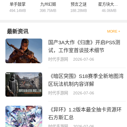
单手鼓掌
九州幻姬
预言之谜
星方块大逃杀
494.14MB
398.75MB
188.28MB
46.06MB
最新资讯
MORE +
国产3A大作《归唐》开启PS5测
试，工作室首谈技术细节
时代手游网
2026-07-06
《暗区突围》S18赛季全新地图湾
区玩法机制内容详解
时代手游网
2026-07-06
《异环》1.2版本最全抽卡资源环
石方斯汇总
时代手游网
2026-07-06