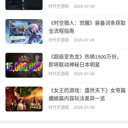
拉牌盒指南
时代手游网
2026-07-06
《时空猎人：觉醒》装备词条获取
全流程指南
时代手游网
2026-07-06
《超级变色龙》热销1500万份，
即将联动神秘日本明星
时代手游网
2026-07-06
《女王的游戏：盛世天下》女帝篇
媚娘篇内容玩法差异一览
时代手游网
2026-07-06