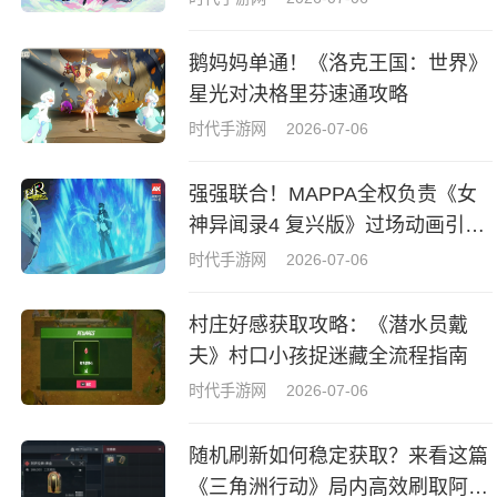
鹅妈妈单通！《洛克王国：世界》
星光对决格里芬速通攻略
时代手游网
2026-07-06
强强联合！MAPPA全权负责《女
神异闻录4 复兴版》过场动画引热
议
时代手游网
2026-07-06
村庄好感获取攻略：《潜水员戴
夫》村口小孩捉迷藏全流程指南
时代手游网
2026-07-06
随机刷新如何稳定获取？来看这篇
《三角洲行动》局内高效刷取阿萨