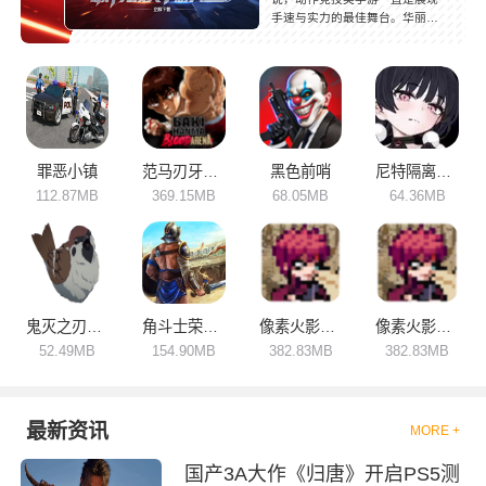
手速与实力的最佳舞台。华丽流
畅的技能连招、高清细腻的战斗
画面、紧张刺激的实时对抗，每
一场对决都充满热血与激情。这
类游戏考验玩家的反应速度、走
位意识和连招技巧，竞技性强、
打击感炸裂，让人越玩越上头。
这里整理了多款热门的动作竞技
类手游，涵盖MOBA对战、格斗
罪恶小镇
范马刃牙血之竞技场
黑色前哨
尼特隔离区之兔
竞技、多人乱斗等多种类型，玩
112.87MB
369.15MB
68.05MB
64.36MB
法丰富、操作性拉满，喜欢硬核
竞技的小伙伴可以下载体验一
番！
鬼灭之刃训练杀手
角斗士荣耀埃及
像素火影次世代
像素火影次世代2026
52.49MB
154.90MB
382.83MB
382.83MB
最新资讯
MORE +
国产3A大作《归唐》开启PS5测