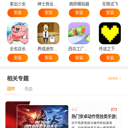
家出少女
绅士商业策略
病娇模拟器
无限试飞
安装
安装
安装
安装
全名店长
养成迷你大叔
西瓜工厂大亨
传说之下黄魂
安装
安装
安装
安装
相关专题
MORE +
动作
热血
273
热门安卓动作竞技类手游大全
对于热爱竞技与操作的玩家来
说，动作竞技类手游一直是展现