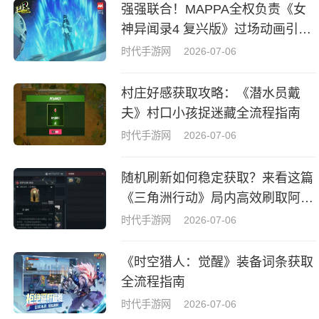
强强联合！MAPPA全权负责《女
神异闻录4 复兴版》过场动画引热
议
时代手游网
2026-07-06
村庄好感获取攻略：《潜水员戴
夫》村口小孩捉迷藏全流程指南
时代手游网
2026-07-06
随机刷新如何稳定获取？来看这篇
《三角洲行动》局内高效刷取阿萨
拉牌盒指南
时代手游网
2026-07-06
《时空猎人：觉醒》装备词条获取
全流程指南
时代手游网
2026-07-06