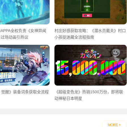
APPA全权负责《女神异闻
村庄好感获取攻略：《潜水员戴夫》村口
》过场动画引热议
小孩捉迷藏全流程指南
：觉醒》装备词条获取全流程
《超级变色龙》热销1500万份，即将联
动神秘日本明星
MORE +