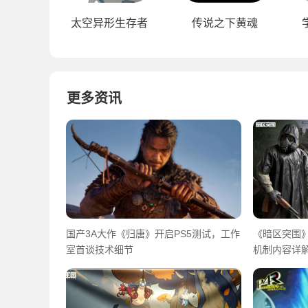
太空异形生存者
传说之下黄魂
更多资讯
国产3A大作《归唐》开启PS5测试，工作
《暗区突围》
室首谈技术细节
机制内容详