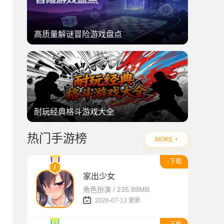
高质量解谜冒险游戏盘点
耐玩经典格斗游戏大全
热门手游榜
MORE +
↓下载
家出少女
角色扮演 / 235.88MB
2026-07-13 更新