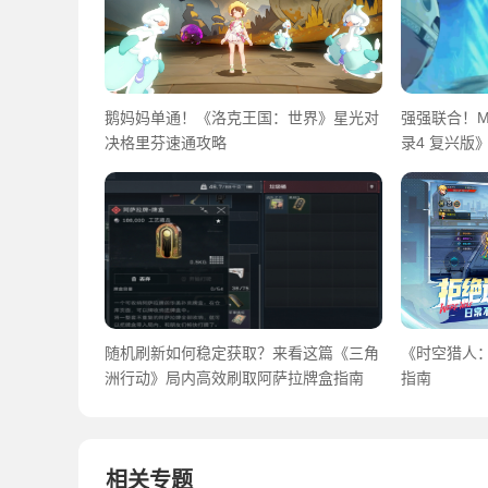
鹅妈妈单通！《洛克王国：世界》星光对
强强联合！M
决格里芬速通攻略
录4 复兴版
随机刷新如何稳定获取？来看这篇《三角
《时空猎人
洲行动》局内高效刷取阿萨拉牌盒指南
指南
相关专题