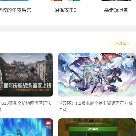
学校的午夜后宫
沼泽攻击2
暴走玩具熊
MORE +
S18赛季全新地图湾区玩法
《异环》1.2版本最全抽卡资源环石方斯
解
汇总