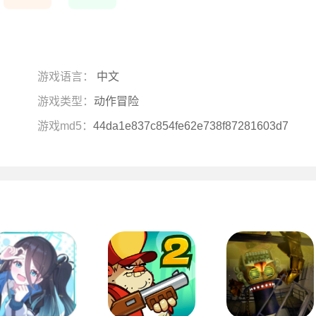
游戏语言：
中文
游戏类型：
动作冒险
游戏md5：
44da1e837c854fe62e738f87281603d7