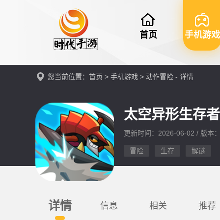
首页
手机游戏
您当前位置：
首页
>
手机游戏
>
动作冒险
- 详情
太空异形生存
更新时间：2026-06-02 / 版本：v
冒险
生存
解谜
详情
信息
相关
推荐