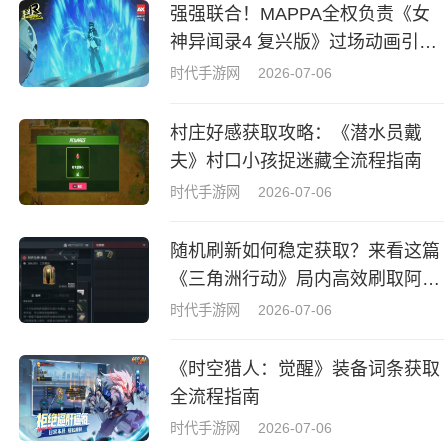
强强联合！MAPPA全权负责《女
神异闻录4 复兴版》过场动画引热
议
时代手游网
2026-07-06
村庄好感获取攻略：《潜水员戴
夫》村口小孩捉迷藏全流程指南
时代手游网
2026-07-06
随机刷新如何稳定获取？来看这篇
《三角洲行动》局内高效刷取阿萨
拉牌盒指南
时代手游网
2026-07-06
《时空猎人：觉醒》装备词条获取
全流程指南
时代手游网
2026-07-06