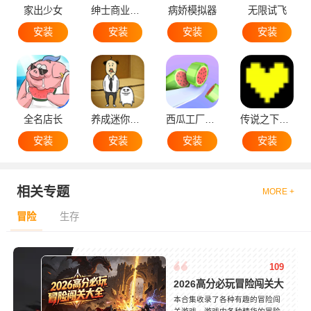
家出少女
绅士商业策略
病娇模拟器
无限试飞
安装
安装
安装
安装
全名店长
养成迷你大叔
西瓜工厂大亨
传说之下黄魂
安装
安装
安装
安装
相关专题
MORE +
冒险
生存
109
2026高分必玩冒险闯关大全
本合集收录了各种有趣的冒险闯