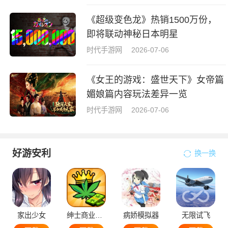
《超级变色龙》热销1500万份，
即将联动神秘日本明星
时代手游网
2026-07-06
《女王的游戏：盛世天下》女帝篇
媚娘篇内容玩法差异一览
时代手游网
2026-07-06
好游安利
换一换
家出少女
绅士商业策略
病娇模拟器
无限试飞