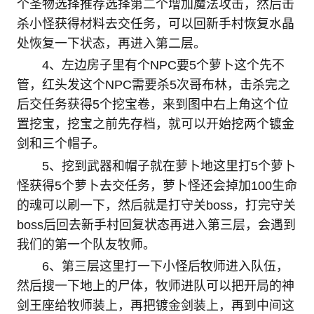
个圣物选择推荐选择第二个增加魔法攻击，然后击
杀小怪获得材料去交任务，可以回新手村恢复水晶
处恢复一下状态，再进入第二层。
4、左边房子里有个NPC要5个萝卜这个先不
管，红头发这个NPC需要杀5次哥布林，击杀完之
后交任务获得5个挖宝卷，来到图中右上角这个位
置挖宝，挖宝之前先存档，就可以开始挖两个镀金
剑和三个帽子。
5、挖到武器和帽子就在萝卜地这里打5个萝卜
怪获得5个萝卜去交任务，萝卜怪还会掉加100生命
的魂可以刷一下，然后就是打守关boss，打完守关
boss后回去新手村回复状态再进入第三层，会遇到
我们的第一个队友牧师。
6、第三层这里打一下小怪后牧师进入队伍，
然后搜一下地上的尸体，牧师进队可以把开局的神
剑王座给牧师装上，再把镀金剑装上，再到中间这