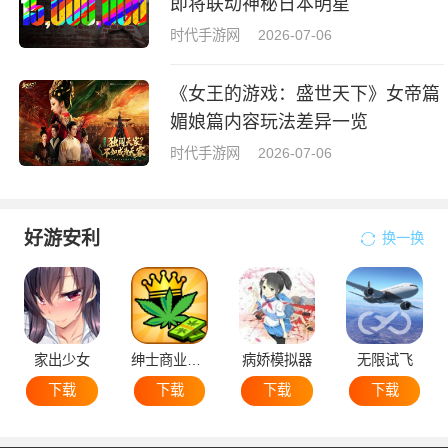
即将联动神秘日本明星
时代手游网
2026-07-06
《女王的游戏：盛世天下》女帝篇
媚娘篇内容玩法差异一览
时代手游网
2026-07-06
好游安利
换一换
家出少女
绅士商业策略
病娇模拟器
无限试飞
下载
下载
下载
下载