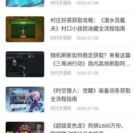
议
时代手游网
2026-07-06
村庄好感获取攻略：《潜水员戴
夫》村口小孩捉迷藏全流程指南
时代手游网
2026-07-06
随机刷新如何稳定获取？来看这篇
《三角洲行动》局内高效刷取阿萨
拉牌盒指南
时代手游网
2026-07-06
《时空猎人：觉醒》装备词条获取
全流程指南
时代手游网
2026-07-06
《超级变色龙》热销1500万份，