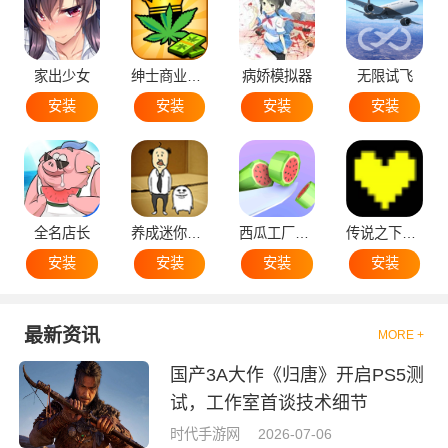
家出少女
绅士商业策略
病娇模拟器
无限试飞
安装
安装
安装
安装
全名店长
养成迷你大叔
西瓜工厂大亨
传说之下黄魂
安装
安装
安装
安装
最新资讯
MORE +
国产3A大作《归唐》开启PS5测
试，工作室首谈技术细节
时代手游网
2026-07-06