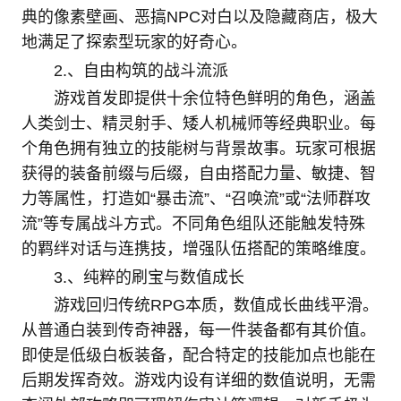
典的像素壁画、恶搞NPC对白以及隐藏商店，极大
地满足了探索型玩家的好奇心。
‌2.、自由构筑的战斗流派‌
游戏首发即提供十余位特色鲜明的角色，涵盖
人类剑士、精灵射手、矮人机械师等经典职业。每
个角色拥有独立的技能树与背景故事。玩家可根据
获得的装备前缀与后缀，自由搭配力量、敏捷、智
力等属性，打造如“暴击流”、“召唤流”或“法师群攻
流”等专属战斗方式。不同角色组队还能触发特殊
的羁绊对话与连携技，增强队伍搭配的策略维度。
‌3.、纯粹的刷宝与数值成长‌
游戏回归传统RPG本质，数值成长曲线平滑。
从普通白装到传奇神器，每一件装备都有其价值。
即使是低级白板装备，配合特定的技能加点也能在
后期发挥奇效。游戏内设有详细的数值说明，无需