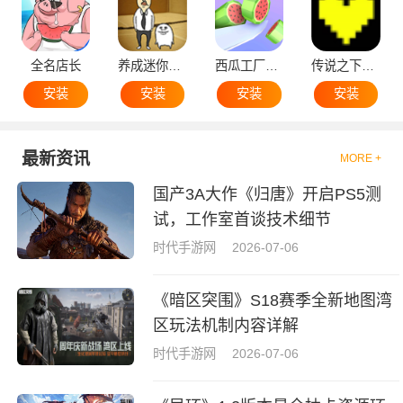
全名店长
养成迷你大叔
西瓜工厂大亨
传说之下黄魂
安装
安装
安装
安装
最新资讯
MORE +
国产3A大作《归唐》开启PS5测
试，工作室首谈技术细节
时代手游网
2026-07-06
《暗区突围》S18赛季全新地图湾
区玩法机制内容详解
时代手游网
2026-07-06