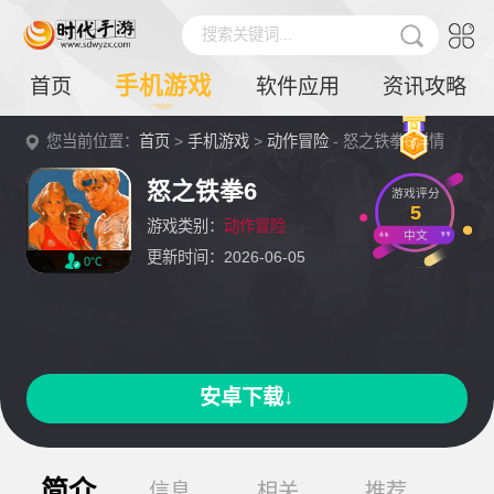
搜索关键词...
手机游戏
首页
软件应用
资讯攻略
您当前位置：
首页
>
手机游戏
>
动作冒险
- 怒之铁拳6详情
怒之铁拳6
游戏评分
5
游戏类别：
动作冒险
中文
更新时间：2026-06-05
0℃
安卓下载↓
简介
信息
相关
推荐