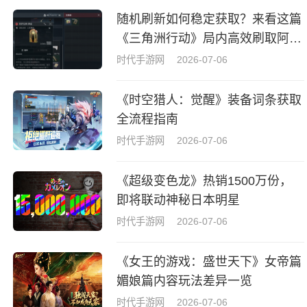
随机刷新如何稳定获取？来看这篇
《三角洲行动》局内高效刷取阿萨
拉牌盒指南
时代手游网
2026-07-06
《时空猎人：觉醒》装备词条获取
全流程指南
时代手游网
2026-07-06
《超级变色龙》热销1500万份，
即将联动神秘日本明星
时代手游网
2026-07-06
《女王的游戏：盛世天下》女帝篇
媚娘篇内容玩法差异一览
时代手游网
2026-07-06