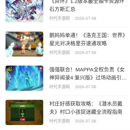
《异环》1.2版本最全抽卡资源环
石方斯汇总
时代手游网
2026-07-06
鹅妈妈单通！《洛克王国：世界》
星光对决格里芬速通攻略
时代手游网
2026-07-06
强强联合！MAPPA全权负责《女
神异闻录4 复兴版》过场动画引热
议
时代手游网
2026-07-06
村庄好感获取攻略：《潜水员戴
夫》村口小孩捉迷藏全流程指南
时代手游网
2026-07-06