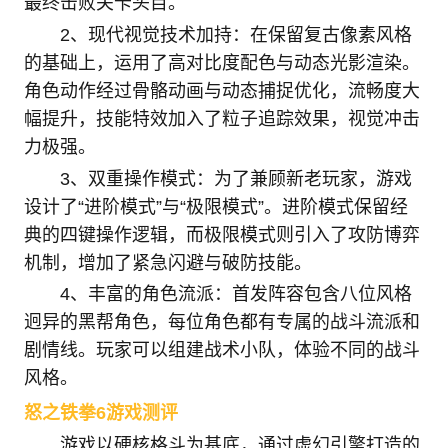
最终击败关卡头目。
2、现代视觉技术加持：在保留复古像素风格
的基础上，运用了高对比度配色与动态光影渲染。
角色动作经过骨骼动画与动态捕捉优化，流畅度大
幅提升，技能特效加入了粒子追踪效果，视觉冲击
力极强。
3、双重操作模式：为了兼顾新老玩家，游戏
设计了“进阶模式”与“极限模式”。进阶模式保留经
典的四键操作逻辑，而极限模式则引入了攻防博弈
机制，增加了紧急闪避与破防技能。
4、丰富的角色流派：首发阵容包含八位风格
迥异的黑帮角色，每位角色都有专属的战斗流派和
剧情线。玩家可以组建战术小队，体验不同的战斗
风格。
怒之铁拳6游戏测评
游戏以硬核格斗为基底，通过虚幻引擎打造的