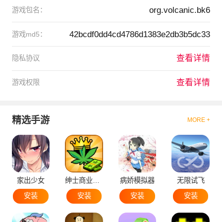
org.volcanic.bk6
游戏包名：
42bcdf0dd4cd4786d1383e2db3b5dc33
游戏md5：
查看详情
隐私协议
查看详情
游戏权限
精选手游
MORE +
家出少女
绅士商业策略
病娇模拟器
无限试飞
安装
安装
安装
安装