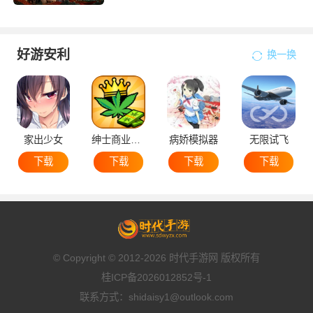
好游安利
换一换
家出少女
绅士商业策略
病娇模拟器
无限试飞
下载
下载
下载
下载
© Copyright © 2012-2026 时代手游网 版权所有
桂ICP备2026012852号-1
联系方式：shidaisy1@outlook.com