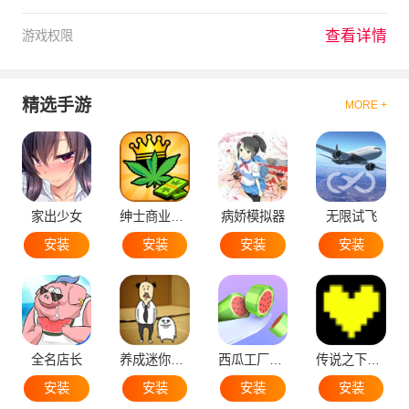
查看详情
游戏权限
精选手游
MORE +
家出少女
绅士商业策略
病娇模拟器
无限试飞
安装
安装
安装
安装
全名店长
养成迷你大叔
西瓜工厂大亨
传说之下黄魂
安装
安装
安装
安装