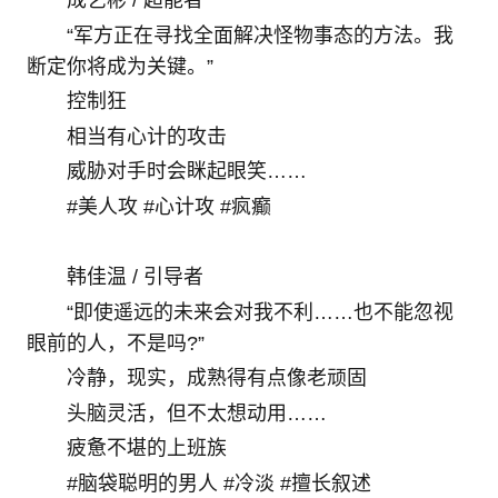
成艺彬 / 超能者
“军方正在寻找全面解决怪物事态的方法。我
断定你将成为关键。”
控制狂
相当有心计的攻击
威胁对手时会眯起眼笑……
#美人攻 #心计攻 #疯癫
韩佳温 / 引导者
“即使遥远的未来会对我不利……也不能忽视
眼前的人，不是吗?”
冷静，现实，成熟得有点像老顽固
头脑灵活，但不太想动用……
疲惫不堪的上班族
#脑袋聪明的男人 #冷淡 #擅长叙述