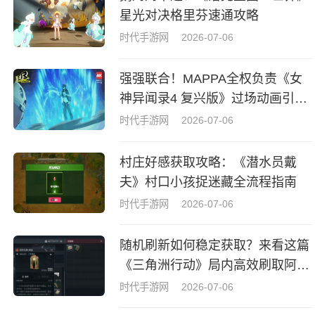
星光对决格里芬速通攻略
时代手游网
2026-07-06
强强联合！MAPPA全权负责《女
神异闻录4 复兴版》过场动画引热
议
时代手游网
2026-07-06
村庄好感获取攻略：《潜水员戴
夫》村口小孩捉迷藏全流程指南
时代手游网
2026-07-06
随机刷新如何稳定获取？来看这篇
《三角洲行动》局内高效刷取阿萨
拉牌盒指南
时代手游网
2026-07-06